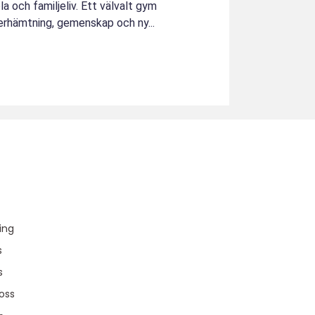
a och familjeliv. Ett välvalt gym
återhämtning, gemenskap och ny...
u
ing
s
s
oss