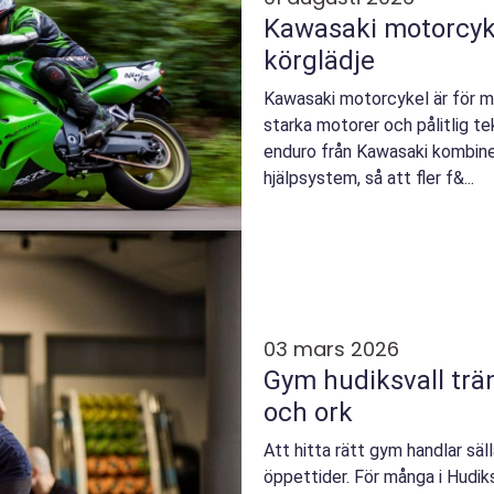
Kawasaki motorcykel
körglädje
Kawasaki motorcykel är för 
starka motorer och pålitlig te
enduro från Kawasaki kombin
hjälpsystem, så att fler f&...
03 mars 2026
Gym hudiksvall träning för vardag, hälsa
och ork
Att hitta rätt gym handlar säl
öppettider. För många i Hudiks