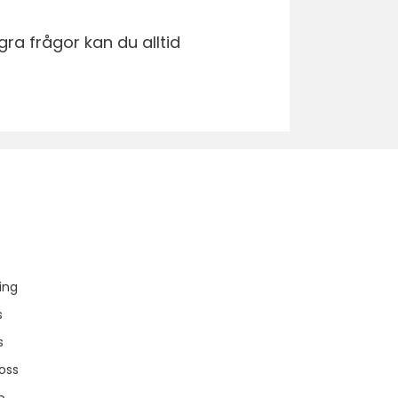
ra frågor kan du alltid
u
ing
s
s
oss