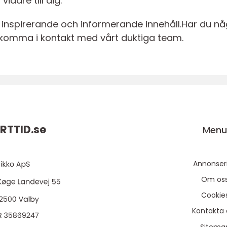
idare till dig.
 inspirerande och informerande innehåll.Har du någ
 komma i kontakt med vårt duktiga team.
RTTID.
se
Men
Annonser
Om os
Cookie
Kontakta 