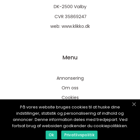
web:
www.klikko.dk
Menu
Annonsering
Om oss
Cookies
På vores website bruges cookies til at huske dine
Kontakta oss
indstillinger, statistik og personalisering af indhold og
Sitemap
annoncer. Denne information deles med tredjepart. Ved
fortsat brug af websiden godkender du cookiepolitikken.
Ok
Privatlivspolitik