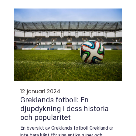
utvecklat ett starkt innebandysamhälle med
flera framstående lag och spelare. Här ska vi
utfors...
12 januari 2024
Greklands fotboll: En
djupdykning i dess historia
och popularitet
En översikt av Greklands fotboll Grekland är
inte bara känt för sina antika ruiner och