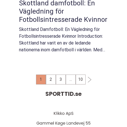
Skottland damfotboll: En
Vägledning för
Fotbollsintresserade Kvinnor
Skottland Damfotboll: En Vägledning för
Fotbollsintresserade Kvinnor Introduction:
Skottland har varit en av de ledande
nationerna inom damfotboll i världen. Med
framgångar på både nationell och
internationell nivå har skottländska damlag
imponerat f...
1
2
3
…
10
SPORTTID.
se