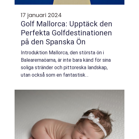
17 januari 2024
Golf Mallorca: Upptäck den
Perfekta Golfdestinationen
på den Spanska Ön
Introduktion Mallorca, den största ön i
Balearernaöarna, är inte bara känd för sina
soliga stränder och pittoreska landskap,
utan också som en fantastisk
golfdestination. Med sin milda
medelhavsklimat, mångfald av golfbanor och
spektakulära utsikt ha...