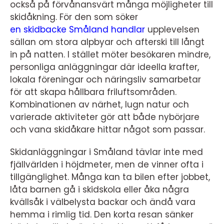
också på förvånansvärt många möjligheter till
skidåkning. För den som söker
en skidbacke Småland handlar
upplevelsen
sällan om stora alpbyar och afterski till långt
in på natten. I stället möter besökaren mindre,
personliga anläggningar där ideella krafter,
lokala föreningar och näringsliv samarbetar
för att skapa hållbara friluftsområden.
Kombinationen av närhet, lugn natur och
varierade aktiviteter gör att både nybörjare
och vana skidåkare hittar något som passar.
Skidanläggningar i Småland tävlar inte med
fjällvärlden i höjdmeter, men de vinner ofta i
tillgänglighet. Många kan ta bilen efter jobbet,
låta barnen gå i skidskola eller åka några
kvällsåk i välbelysta backar och ändå vara
hemma i rimlig tid. Den korta resan sänker