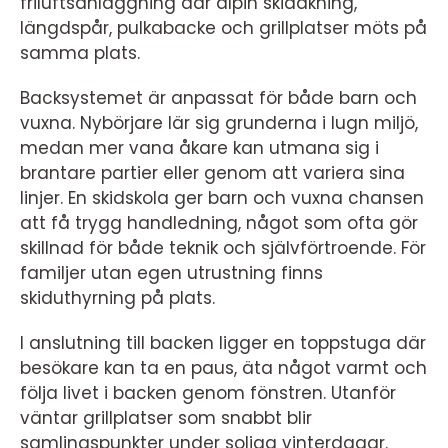
friluftsanläggning där alpin skidåkning,
längdspår, pulkabacke och grillplatser möts på
samma plats.
Backsystemet är anpassat för både barn och
vuxna. Nybörjare lär sig grunderna i lugn miljö,
medan mer vana åkare kan utmana sig i
brantare partier eller genom att variera sina
linjer. En skidskola ger barn och vuxna chansen
att få trygg handledning, något som ofta gör
skillnad för både teknik och självförtroende. För
familjer utan egen utrustning finns
skiduthyrning på plats.
I anslutning till backen ligger en toppstuga där
besökare kan ta en paus, äta något varmt och
följa livet i backen genom fönstren. Utanför
väntar grillplatser som snabbt blir
samlingspunkter under soliga vinterdagar.