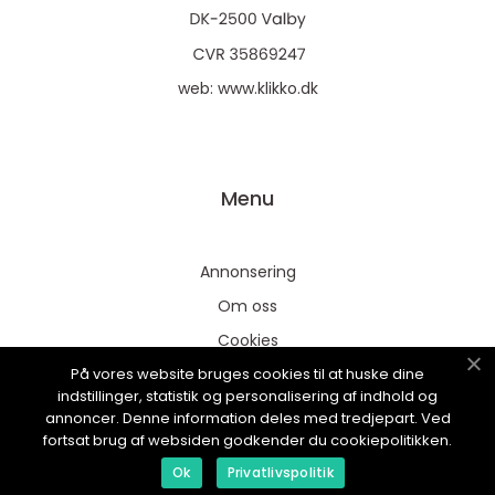
web:
www.klikko.dk
Menu
Annonsering
Om oss
Cookies
På vores website bruges cookies til at huske dine
Kontakta oss
indstillinger, statistik og personalisering af indhold og
Sitemap
annoncer. Denne information deles med tredjepart. Ved
fortsat brug af websiden godkender du cookiepolitikken.
Ok
Privatlivspolitik