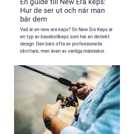
En guide till New Era keps:
Hur de ser ut och när man
bär dem
Vad är en new era keps? En New Era Keps är
en typ av basebollkeps som har en distinkt
design. Den bärs ofta av professionella
idrottare, men även av vanliga människor
som vill visa sitt stöd för sitt favoritlag. Om
...