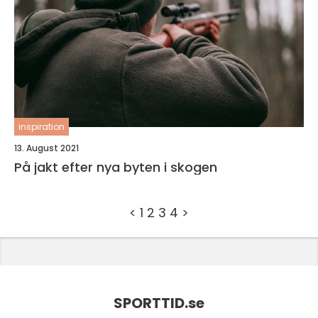
inspiration
13. August 2021
På jakt efter nya byten i skogen
<
1
2
3
4
>
SPORTTID.
se