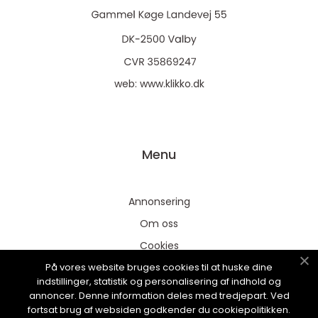
web:
www.klikko.dk
Menu
Annonsering
Om oss
Cookies
På vores website bruges cookies til at huske dine
Kontakta oss
indstillinger, statistik og personalisering af indhold og
Sitemap
annoncer. Denne information deles med tredjepart. Ved
fortsat brug af websiden godkender du cookiepolitikken.