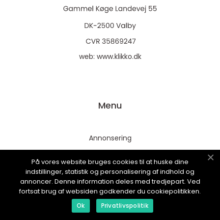
web:
www.klikko.dk
Menu
Annonsering
Om oss
På vores website bruges cookies til at huske dine
Cookies
indstillinger, statistik og personalisering af indhold og
annoncer. Denne information deles med tredjepart. Ved
Kontakta oss
fortsat brug af websiden godkender du cookiepolitikken.
Sitemap
Ok
Privatlivspolitik