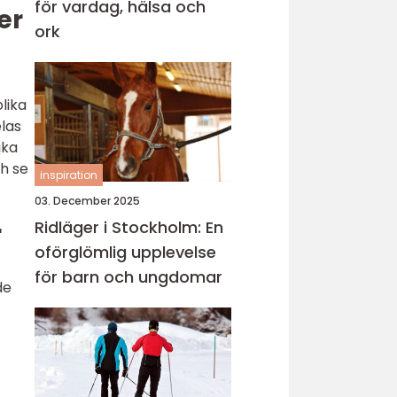
för vardag, hälsa och
er
ork
lika
elas
ika
ch se
inspiration
03. December 2025
Ridläger i Stockholm: En
r
oförglömlig upplevelse
för barn och ungdomar
de