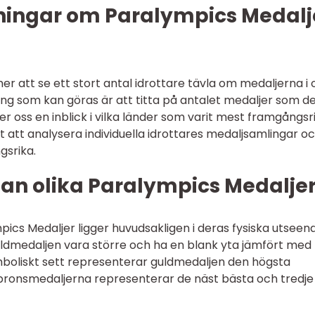
ningar om Paralympics Medalj
 att se ett stort antal idrottare tävla om medaljerna i o
ing som kan göras är att titta på antalet medaljer som d
 ger oss en inblick i vilka länder som varit mest framgångsr
t att analysera individuella idrottares medaljsamlingar o
gsrika.
lan olika Paralympics Medalje
pics Medaljer ligger huvudsakligen i deras fysiska utseen
uldmedaljen vara större och ha en blank yta jämfört med
mboliskt sett representerar guldmedaljen den högsta
bronsmedaljerna representerar de näst bästa och tredje