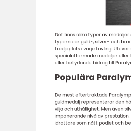
Det finns olika typer av medalje
typerna är guld-, silver- och br
tredjeplats i varje tävling. Utöve
specialutformade medaljer eller 
eller betydande bidrag till Paral
Populära Paralym
De mest eftertraktade Paralympic
guldmedalj representerar den hög
vilja och uthållighet. Men även s
imponerande nivå av prestation. 
idrottare som nått podiet och b