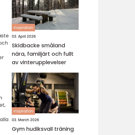
inspiration
aste
03. April 2026
 och
Skidbacke småland
nära, familjärt och fullt
er
av vinterupplevelser
n
et,
inspiration
alla
03. March 2026
Gym hudiksvall träning