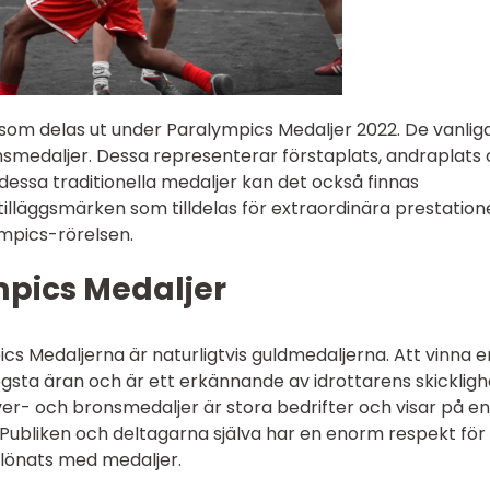
r som delas ut under Paralympics Medaljer 2022. De vanlig
onsmedaljer. Dessa representerar förstaplats, andraplats
r dessa traditionella medaljer kan det också finnas
tilläggsmärken som tilldelas för extraordinära prestation
ympics-rörelsen.
pics Medaljer
s Medaljerna är naturligtvis guldmedaljerna. Att vinna e
sta äran och är ett erkännande av idrottarens skickligh
ilver- och bronsmedaljer är stora bedrifter och visar på en
Publiken och deltagarna själva har en enorm respekt för 
elönats med medaljer.