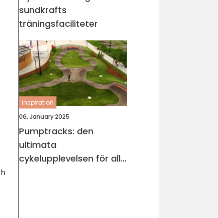
sundkrafts
träningsfaciliteter
inspiration
06. January 2025
Pumptracks: den
ultimata
cykelupplevelsen för alla
åldrar
ch