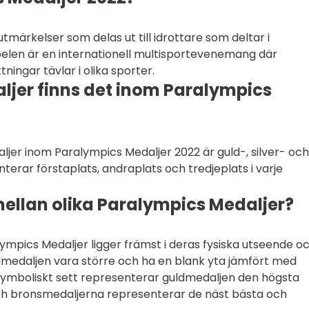
tmärkelser som delas ut till idrottare som deltar i
elen är en internationell multisportevenemang där
ingar tävlar i olika sporter.
aljer finns det inom Paralympics
jer inom Paralympics Medaljer 2022 är guld-, silver- och
erar förstaplats, andraplats och tredjeplats i varje
mellan olika Paralympics Medaljer?
lympics Medaljer ligger främst i deras fysiska utseende o
ldmedaljen vara större och ha en blank yta jämfört med
Symboliskt sett representerar guldmedaljen den högsta
ch bronsmedaljerna representerar de näst bästa och