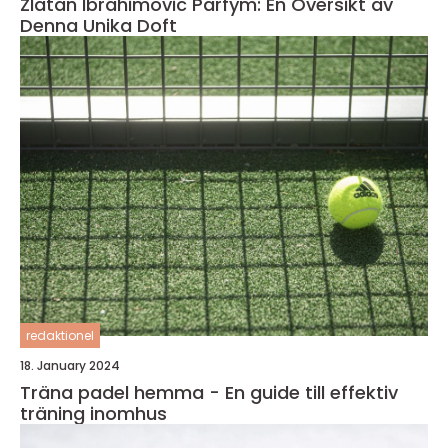
Zlatan Ibrahimovic Parfym: En Översikt av
Denna Unika Doft
redaktionel
18. January 2024
Träna padel hemma - En guide till effektiv
träning inomhus