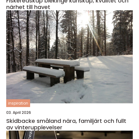
Fiskeredskap blekinge kunskap, kvalitet och
närhet till havet
inspiration
03. April 2026
Skidbacke småland nära, familjärt och fullt
av vinterupplevelser