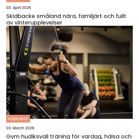
03. April 2026
Skidbacke småland nära, familjärt och fullt
av vinterupplevelser
inspiration
03. March 2026
Gym hudiksvall träning för vardag, hälsa och