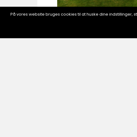
På vores website bruges cookies til at huske dine indstillinger
inspiration
06. January 2025
Pumptracks: den ultimata
cykelupplevelsen för alla åld
SPO