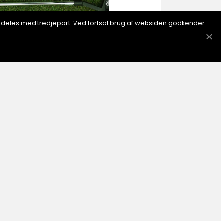
ion deles med tredjepart. Ved fortsat brug af websiden godkender
024
harmen med en golfklubb
u
ing