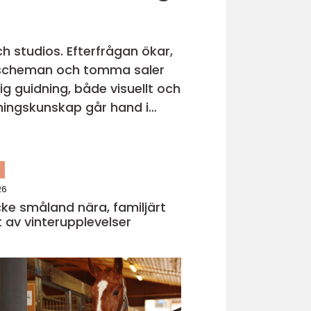
ch studios. Efterfrågan ökar,
av scheman och tomma saler
ig guidning, både visuellt och
ningskunskap går hand i
n
26
åland nära, familjärt
t av vinterupplevelser