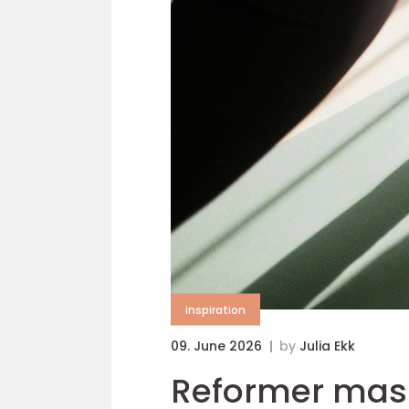
inspiration
09. June 2026
by
Julia Ekk
Reformer maskin nyckeln till effektiv, mode