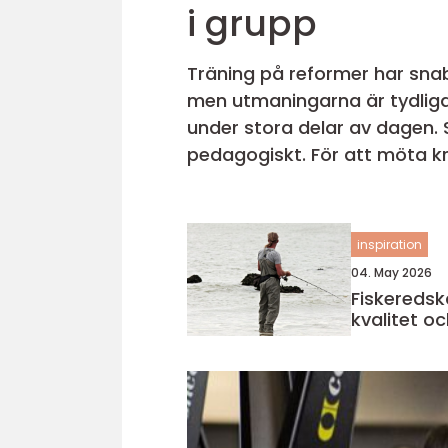
i grupp
Träning på reformer har snabb
men utmaningarna är tydliga
under stora delar av dagen. S
pedagogiskt. För att möta k
hand. En reformer maskin sk
inspiration
04. May 2026
Fiskeredskap b
kvalitet oc