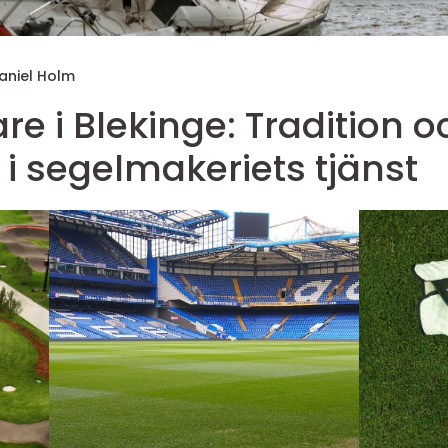
aniel Holm
e i Blekinge: Tradition o
 i segelmakeriets tjänst