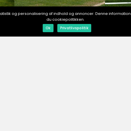
, statistik og personalisering af indhold og annoncer. Denne informat
du cookiepolitikken.
Ok
Privatlivspolitik
inspiration
inspiration
12. August 2024
14. February 2
Fotbollsresor till Chelsea: En
Upplev c
rar
Ultimat Guide
RTTID.
se
Men
Annonser