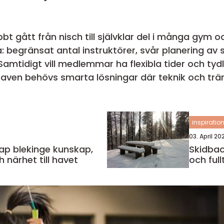
t gått från nisch till självklar del i många gym o
: begränsat antal instruktörer, svår planering 
amtidigt vill medlemmar ha flexibla tider och tydl
raven behövs smarta lösningar där teknik och trä
apa...
inspiratio
03. April 20
lekinge kunskap,
Skidbacke sm
h närhet till havet
och full