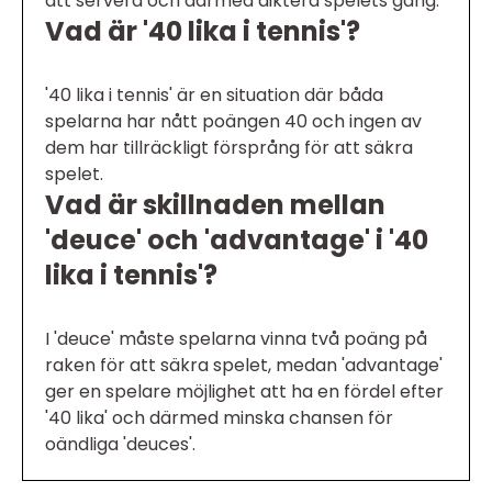
att servera och därmed diktera spelets gång.
Vad är '40 lika i tennis'?
'40 lika i tennis' är en situation där båda
spelarna har nått poängen 40 och ingen av
dem har tillräckligt försprång för att säkra
spelet.
Vad är skillnaden mellan
'deuce' och 'advantage' i '40
lika i tennis'?
I 'deuce' måste spelarna vinna två poäng på
raken för att säkra spelet, medan 'advantage'
ger en spelare möjlighet att ha en fördel efter
'40 lika' och därmed minska chansen för
oändliga 'deuces'.