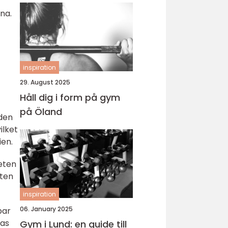
na.
inspiration
29. August 2025
Håll dig i form på gym
på Öland
 den
ilket
ien.
eten
eten
inspiration
06. January 2025
bar
ras
Gym i Lund: en guide till