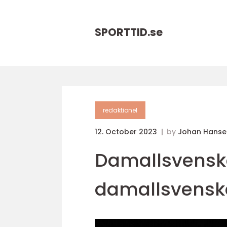
SPORTTID.
se
redaktionel
12. October 2023
by
Johan Hanse
Damallsvenska
damallsvenska