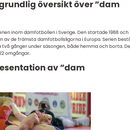
grundlig översikt över ”dam
rien inom damfotbollen i Sverige. Den startade 1988 och
 en av de främsta damfotbollsligorna i Europa. Serien best
ra två gånger under säsongen, både hemma och borta. D
 22 omgångar.
esentation av ”dam