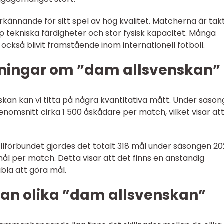
kännande för sitt spel av hög kvalitet. Matcherna är takt
p tekniska färdigheter och stor fysisk kapacitet. Många
ckså blivit framstående inom internationell fotboll.
tningar om ”dam allsvenskan”
nskan kan vi titta på några kvantitativa mått. Under säso
nomsnitt cirka 1 500 åskådare per match, vilket visar at
bollförbundet gjordes det totalt 318 mål under säsongen 20
mål per match. Detta visar att det finns en anständig
bla att göra mål.
lan olika ”dam allsvenskan”