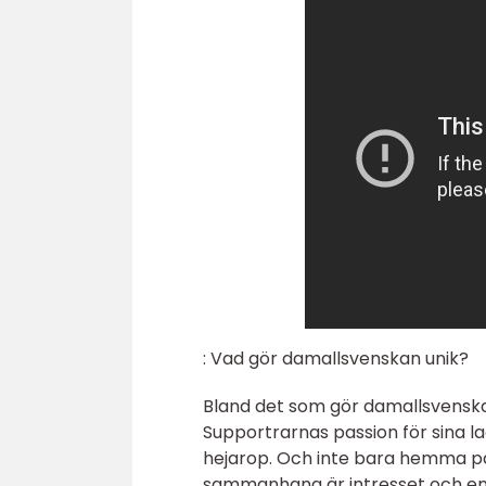
: Vad gör damallsvenskan unik?
Bland det som gör damallsvenska
Supportrarnas passion för sina l
hejarop. Och inte bara hemma på 
sammanhang är intresset och e