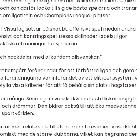
ammanhängande liga finns det skillnader mellan de olika
 och kan därför locka till sig de bästa spelarna och tränar
gen om ligatiteln och Champions League-platser.
til. Vissa lag satsar på snabbt, offensivt spel medan andra
sivt och kontringsspel. Dessa skillnader i spelstil gör
ktiska utmaningar för spelarna.
och nackdelar med olika ”dam allsvenskan”
enomgått förändringar för att förbättra ligan och göra
a förändringarna var införandet av ett elitlicenssystem, v
la vissa kriterier för att få behålla sin plats i högsta ser
r många. Serien ger svenska kvinnor och flickor möjligh
er och drömmar. Den bidrar också till att öka medvetenh
 sportvärlden.
är mer relaterade till ekonomi och resurser. Vissa klub
nomiskt med de större klubbarna, vilket kan begränsa de