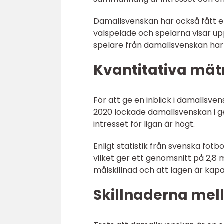
Damallsvenskan har också fått er
välspelade och spelarna visar up
spelare från damallsvenskan har o
Kvantitativa mä
För att ge en inblick i damallsve
2020 lockade damallsvenskan i ge
intresset för ligan är högt.
Enligt statistik från svenska fot
vilket ger ett genomsnitt på 2,8 
målskillnad och att lagen är kapa
Skillnaderna mel