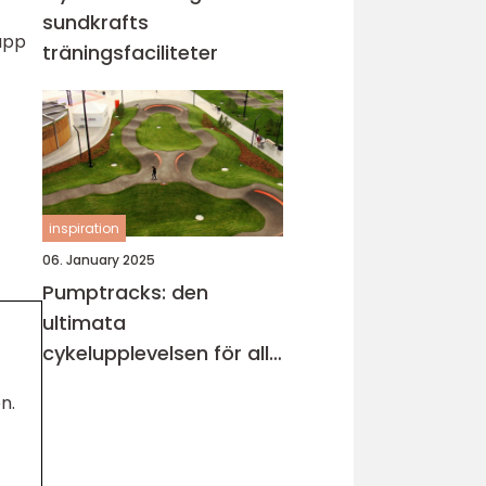
sundkrafts
upp
träningsfaciliteter
inspiration
06. January 2025
Pumptracks: den
ultimata
cykelupplevelsen för alla
åldrar
n.