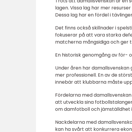
Trots att damallsvenskan är en s
lagen. Vissa lag har mer resurser
Dessa lag har en fördel i tävlin
Det finns också skillnader i spels
fokuserar på att vara starka defen
matcherna mångsidiga och ger ta
En historisk genomgång av för- 
Under åren har damallsvenskan g
mer professionell. En av de störst
innebär att klubbarna måste uppfyl
Fördelarna med damallsvenskan ä
att utveckla sina fotbollstalang
om damfotboll och jämställdhet i
Nackdelarna med damallsvenskan 
kan ha svårt att konkurrera eko