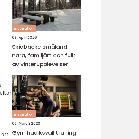
inspiration
03. April 2026
Skidbacke småland
nära, familjärt och fullt
av vinterupplevelser
a
eltar
inspiration
03. March 2026
Gym hudiksvall träning
 att