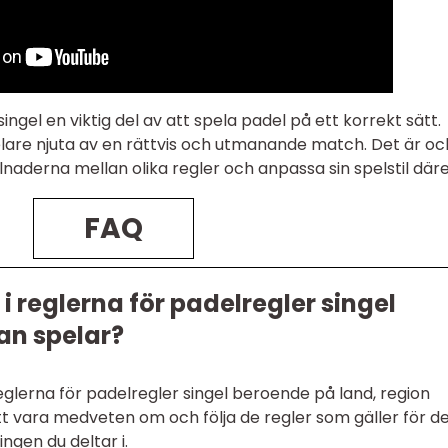
singel en viktig del av att spela padel på ett korrekt sätt.
lare njuta av en rättvis och utmanande match. Det är oc
lnaderna mellan olika regler och anpassa sin spelstil däre
FAQ
 i reglerna för padelregler singel
an spelar?
 reglerna för padelregler singel beroende på land, region
 att vara medveten om och följa de regler som gäller för d
ngen du deltar i.