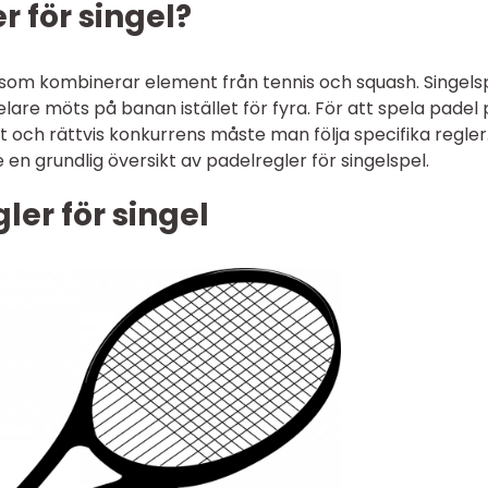
r för singel?
 som kombinerar element från tennis och squash. Singels
elare möts på banan istället för fyra. För att spela padel
t och rättvis konkurrens måste man följa specifika regler.
 en grundlig översikt av padelregler för singelspel.
ler för singel