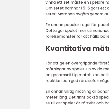
vinna ett set måste en spelare n
Om setet hamnar i 5-5 görs ett 
setet. Matchen avgörs genom att 
En annan populär regel för padel
Detta gör spelet mer utmanande 
rörelsemönster för att hålla bol
Kvantitativa mätn
För att ge en övergripande förstå
mätningar av spelet. En av de me
en genomsnittlig match kan bolle
reaktion och god rörelseförmåga
En annan viktig mätning är banan
meter lång. Det finns också specif
se till att spelet är rättvist och b