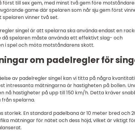
å först till sex gem, med minst två gem före motståndare
avgörande game där spelaren som når sju gem först vinn
spelaren vinner två set.
regler singel är att spelarna ska använda endast en rack
då spelaren måste använda ett effektivt slag- och
len i spel och möta motståndarens skott.
ingar om padelregler för sing
else av padelregler singel kan vi titta på några kvantitat
st intressanta mätningarna är hastigheten på bollen. Un
n nå hastigheter på upp till 150 km/h. Detta kräver snab
 från spelarna.
s storlek. En standard padelbana är 10 meter bred och 2
ika mätningar för nätet och dess höjd, vilket är viktigt fö
alanserat.