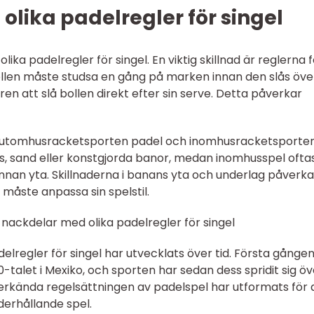
olika padelregler för singel
lika padelregler för singel. En viktig skillnad är reglerna 
bollen måste studsa en gång på marken innan den slås öve
ren att slå bollen direkt efter sin serve. Detta påverkar
ör utomhusracketsporten padel och inomhusracketsporten
, sand eller konstgjorda banor, medan inomhusspel ofta
nan yta. Skillnaderna i banans yta och underlag påverka
 måste anpassa sin spelstil.
nackdelar med olika padelregler för singel
lregler för singel har utvecklats över tid. Första gånge
0-talet i Mexiko, och sporten har sedan dess spridit sig öv
t erkända regelsättningen av padelspel har utformats för 
derhållande spel.