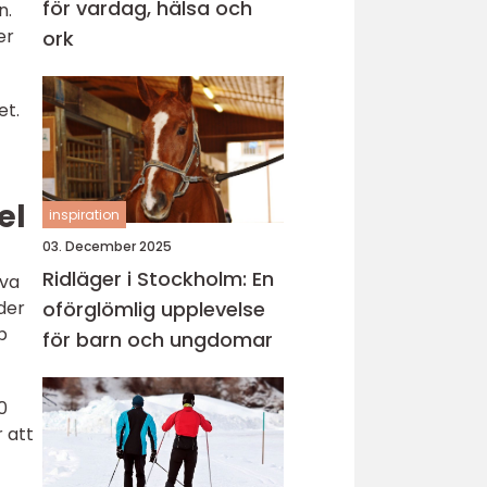
för vardag, hälsa och
n.
er
ork
et.
el
inspiration
03. December 2025
Ridläger i Stockholm: En
iva
oförglömlig upplevelse
der
b
för barn och ungdomar
0
r att