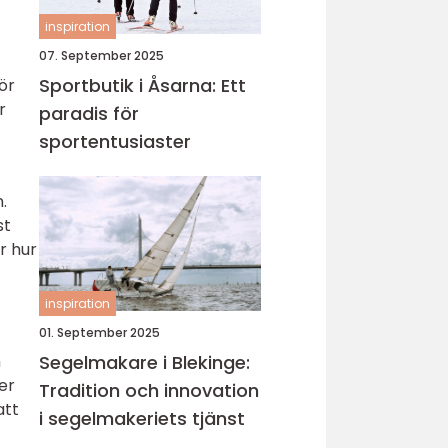
inspiration
07. September 2025
Sportbutik i Åsarna: Ett
för
r
paradis för
sportentusiaster
.
st
r hur
inspiration
01. September 2025
Segelmakare i Blekinge:
n
er
Tradition och innovation
att
i segelmakeriets tjänst