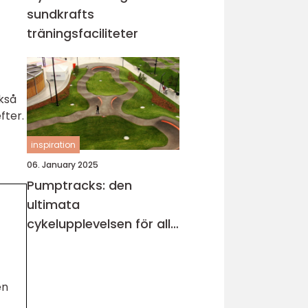
sundkrafts
träningsfaciliteter
kså
fter.
inspiration
06. January 2025
Pumptracks: den
ultimata
cykelupplevelsen för alla
åldrar
en