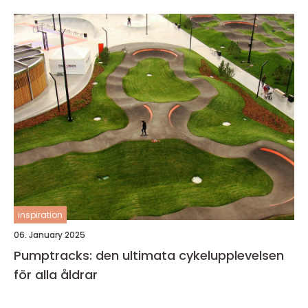
inspiration
06. January 2025
Pumptracks: den ultimata cykelupplevelsen
för alla åldrar