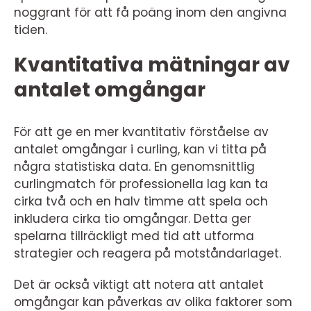
noggrant för att få poäng inom den angivna
tiden.
Kvantitativa mätningar av
antalet omgångar
För att ge en mer kvantitativ förståelse av
antalet omgångar i curling, kan vi titta på
några statistiska data. En genomsnittlig
curlingmatch för professionella lag kan ta
cirka två och en halv timme att spela och
inkludera cirka tio omgångar. Detta ger
spelarna tillräckligt med tid att utforma
strategier och reagera på motståndarlaget.
Det är också viktigt att notera att antalet
omgångar kan påverkas av olika faktorer som