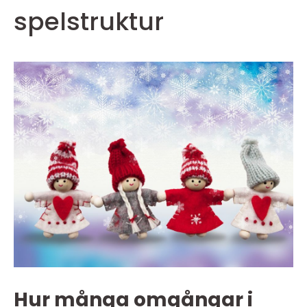
spelstruktur
Hur många omgångar i