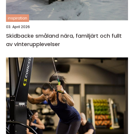
inspiration
03. April 2026
Skidbacke småland nära, familjärt och fullt
av vinterupplevelser