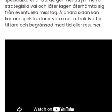
spelstrukturer är att de ger mer utrymme för
strategiska val och låter lagen återhämta sig
från eventuella misstag. Å andra sidan kan
kortare spelstrukturer vara mer attraktiva för
tittare och begränsad med tid eller resurser.