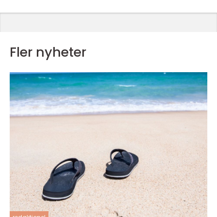
Fler nyheter