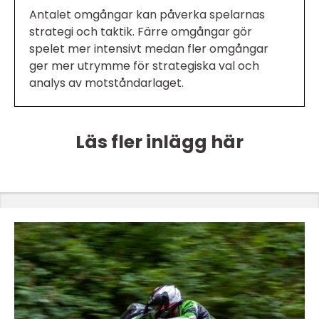
Antalet omgångar kan påverka spelarnas
strategi och taktik. Färre omgångar gör
spelet mer intensivt medan fler omgångar
ger mer utrymme för strategiska val och
analys av motståndarlaget.
Läs fler inlägg här