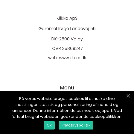
web:
www.klikko.dk
Menu
På vores website bruges cookies til at huske dine
indstillinger, statistik og personalisering af indhold og
Annonsering
annoncer. Denne information deles med tredjepart. Ved
Om oss
fortsat brug af websiden godkender du cookiepolitikken.
Ok
Privatlivspolitik
Cookies