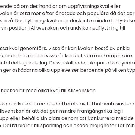
roende på om det handlar om uppflyttningskval eller
kvalen är ofta mer efterlängtade och populära då det ger
s nivå. Nedflyttningskvalen är dock inte mindre betydelse
sin position i Allsvenskan och undvika nedflyttning till
dessa kval genomförs. Vissa år kan kvalen bestå av enkla
vå matcher, medan vissa år kan det vara en komplexare
antal deltagande lag. Dessa skillnader skapar olika dynam
 ger åskådarna olika upplevelser beroende på vilken typ
nackdelar med olika kval till Allsvenskan
venskan diskuterats och debatterats av fotbollsentusiaster
 Allsvenskan är att det ger mindre framgångsrika lag i
 upp eller behålla sin plats genom att konkurrera med de
 Detta bidrar till spänning och ökade möjligheter för mi