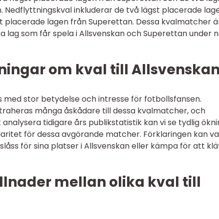
. Nedflyttningskval inkluderar de två lägst placerade lag
st placerade lagen från Superettan. Dessa kvalmatcher ä
a lag som får spela i Allsvenskan och Superettan under 
ingar om kval till Allsvenska
ss med stor betydelse och intresse för fotbollsfansen.
 attraheras många åskådare till dessa kvalmatcher, och
analysera tidigare års publikstatistik kan vi se tydlig ökn
aritet för dessa avgörande matcher. Förklaringen kan v
slåss för sina platser i Allsvenskan eller kämpa för att klä
lnader mellan olika kval till