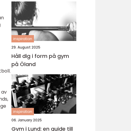
an
g
inspiration
29. August 2025
Håll dig i form på gym
på Öland
boll.
 av
nds,
 ge
inspiration
06. January 2025
Gym i Lund: en guide till