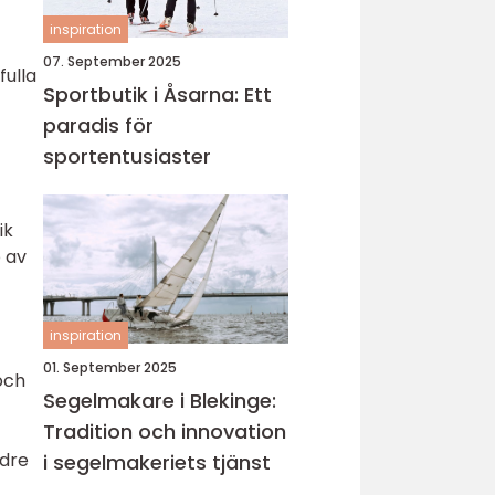
inspiration
07. September 2025
fulla
Sportbutik i Åsarna: Ett
paradis för
sportentusiaster
ik
 av
inspiration
01. September 2025
 och
Segelmakare i Blekinge:
Tradition och innovation
ndre
i segelmakeriets tjänst