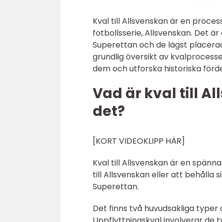
Kval till Allsvenskan är en proce
fotbollsserie, Allsvenskan. Det ä
Superettan och de lägst placerad
grundlig översikt av kvalprocesse
dem och utforska historiska förd
Vad är kval till A
det?
[KORT VIDEOKLIPP HÄR]
Kval till Allsvenskan är en spänn
till Allsvenskan eller att behåll
Superettan.
Det finns två huvudsakliga typer 
Uppflyttningskval involverar de 