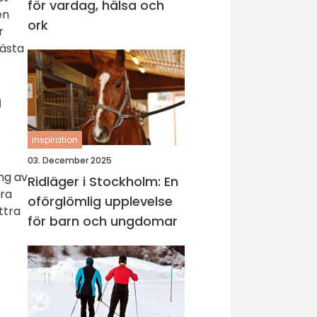
för vardag, hälsa och
en
ork
r
nästa
n
inspiration
03. December 2025
ing av
Ridläger i Stockholm: En
ara
oförglömlig upplevelse
ttra
för barn och ungdomar