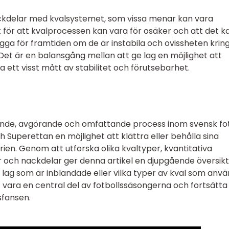
ackdelar med kvalsystemet, som vissa menar kan vara
t för att kvalprocessen kan vara för osäker och att det k
gga för framtiden om de är instabila och ovissheten krin
. Det är en balansgång mellan att ge lag en möjlighet att
 ett visst mått av stabilitet och förutsebarhet.
nande, avgörande och omfattande process inom svensk fot
h Superettan en möjlighet att klättra eller behålla sina
erien. Genom att utforska olika kvaltyper, kvantitativa
r och nackdelar ger denna artikel en djupgående översikt
ka lag som är inblandade eller vilka typer av kval som anvä
vara en central del av fotbollssäsongerna och fortsätta
sfansen.