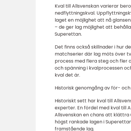
Kval till Allsvenskan varierar be
nedflyttningskval. Uppflyttnings
laget en möjlighet att nå glansen
– de ger lag möjlighet att behålla 
Superettan.
Det finns också skillnader i hur 
matchserier där lag möts över t
process med flera steg och fler 
och spänning i kvalprocessen och
kval det är.
Historisk genomgång av för- och 
Historiskt sett har kval till Alls
experter. En fördel med kval till
Allsvenskan en chans att klättra
högst rankade lagen i Superettan.
framstående lag.