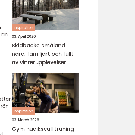
n
inspiration
llan
03. April 2026
Skidbacke småland
nära, familjärt och fullt
av vinterupplevelser
rettan
från
inspiration
03. March 2026
Gym hudiksvall träning
st