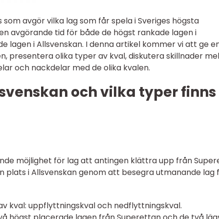
ss som avgör vilka lag som får spela i Sveriges högsta
r en avgörande tid för både de högst rankade lagen i
e lagen i Allsvenskan. I denna artikel kommer vi att ge e
n, presentera olika typer av kval, diskutera skillnader me
elar och nackdelar med de olika kvalen.
llsvenskan och vilka typer finns
ande möjlighet för lag att antingen klättra upp från Supe
a sin plats i Allsvenskan genom att besegra utmanande lag 
av kval: uppflyttningskval och nedflyttningskval.
två högst placerade lagen från Superettan och de två läg