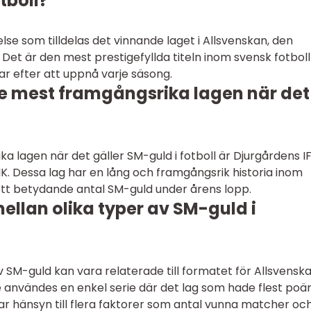
tboll?
lse som tilldelas det vinnande laget i Allsvenskan, den
. Det är den mest prestigefyllda titeln inom svensk fotboll
ar efter att uppnå varje säsong.
de mest framgångsrika lagen när det
 lagen när det gäller SM-guld i fotboll är Djurgårdens IF
K. Dessa lag har en lång och framgångsrik historia inom
 ett betydande antal SM-guld under årens lopp.
ellan olika typer av SM-guld i
av SM-guld kan vara relaterade till formatet för Allsvensk
e användes en enkel serie där det lag som hade flest poä
 hänsyn till flera faktorer som antal vunna matcher oc