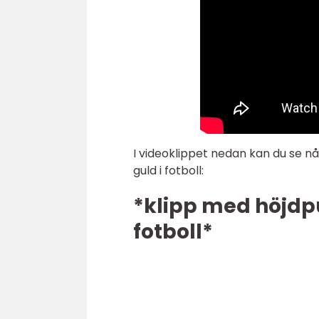
I videoklippet nedan kan du se n
guld i fotboll:
*klipp med höjdpu
fotboll*