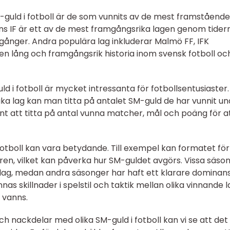
guld i fotboll är de som vunnits av de mest framstående
dens IF är ett av de mest framgångsrika lagen genom tider
 gånger. Andra populära lag inkluderar Malmö FF, IFK
en lång och framgångsrik historia inom svensk fotboll oc
 i fotboll är mycket intressanta för fotbollsentusiaster.
ka lag kan man titta på antalet SM-guld de har vunnit un
ant att titta på antal vunna matcher, mål och poäng för a
 fotboll kan vara betydande. Till exempel kan formatet för
ren, vilket kan påverka hur SM-guldet avgörs. Vissa säso
 lag, medan andra säsonger har haft ett klarare dominan
nnas skillnader i spelstil och taktik mellan olika vinnande l
 vanns.
 och nackdelar med olika SM-guld i fotboll kan vi se att det