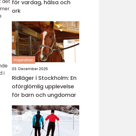
t det
för vardag, hälsa och
n mer
ork
e
r
inspiration
ande
03. December 2025
 i
Ridläger i Stockholm: En
oförglömlig upplevelse
för barn och ungdomar