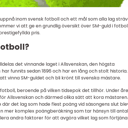
ppnå inom svensk fotboll och ett mål som alla lag sträv
kommer vi att ge en grundlig översikt över SM-guld i fotbol
restigefyllda pris.
fotboll?
tilldelas det vinnande laget i Allsvenskan, den högsta
s har funnits sedan 1896 och har en lång och stolt historia.
 att vinna SM-guldet och bli krönt till svenska mästare.
 fotboll, beroende på vilken tidsepok det tillhör. Under år
 för Allsvenskan och därmed olika sätt att kora mästaren.
e där det lag som hade flest poäng vid säsongens slut ble
n mer komplex poängberäkning som tar hänsyn till anta
era andra faktorer för att avgöra vilket lag som förtjäna