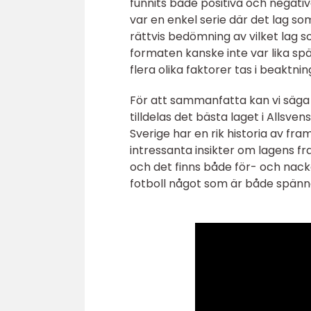
funnits både positiva och negativ
var en enkel serie där det lag s
rättvis bedömning av vilket lag s
formaten kanske inte var lika s
flera olika faktorer tas i beaktnin
För att sammanfatta kan vi säga 
tilldelas det bästa laget i Allsve
Sverige har en rik historia av fr
intressanta insikter om lagens f
och det finns både för- och nackd
fotboll något som är både spänn