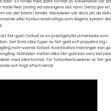
a sidor. En fördel med äldre format av Allsvenskan var at
om hade flest poäng vid säsongens slut vann. Detta gav e
om var det bästa i landet. Nackdelen var dock att de äldr
pännande eller konkurrenskraftiga som dagens system dä
g.
att SM-guld i fotboll är en prestigefylld utmärkelse som
nskan. Det finns olika typer av SM-guld och populära lag i
amgång inom svensk fotboll. Kvantitativa mätningar kan ge
ramgång. Skillnader mellan olika SM-guld kan vara betyd
elar med olika format. För fotbollsentusiaster är SM-guld
ande och högt eftertraktat.