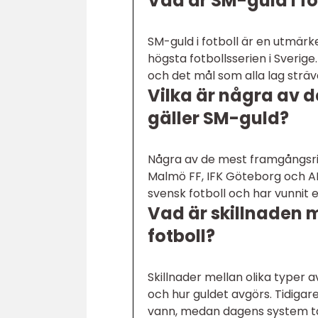
Vad är SM-guld i fo
SM-guld i fotboll är en utmärke
högsta fotbollsserien i Sverige
och det mål som alla lag sträv
Vilka är några av 
gäller SM-guld?
Några av de mest framgångsrika
Malmö FF, IFK Göteborg och AI
svensk fotboll och har vunnit
Vad är skillnaden m
fotboll?
Skillnader mellan olika typer 
och hur guldet avgörs. Tidigar
vann, medan dagens system tar