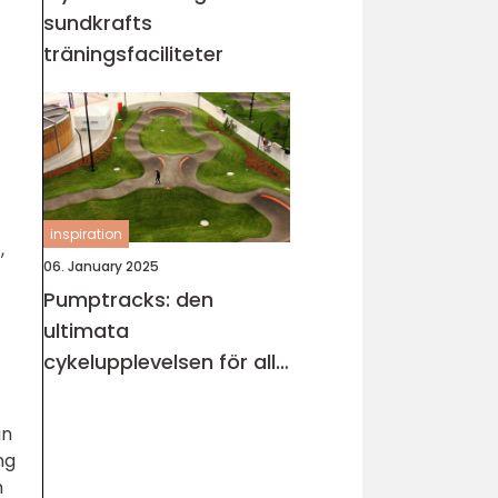
sundkrafts
träningsfaciliteter
inspiration
,
06. January 2025
Pumptracks: den
ultimata
cykelupplevelsen för alla
åldrar
an
ng
h