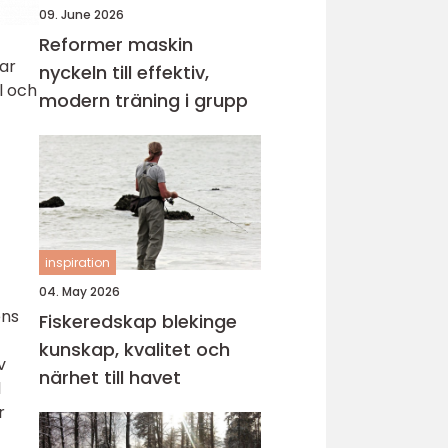
09. June 2026
Reformer maskin
ar
nyckeln till effektiv,
l och
modern träning i grupp
inspiration
04. May 2026
ens
Fiskeredskap blekinge
kunskap, kvalitet och
v
närhet till havet
l
r