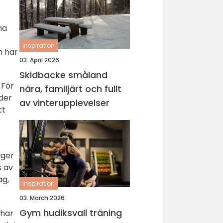
na
inspiration
h har
03. April 2026
Skidbacke småland
 För
nära, familjärt och fullt
der
av vinterupplevelser
tt
nger
s av
ag,
inspiration
03. March 2026
Gym hudiksvall träning
 har