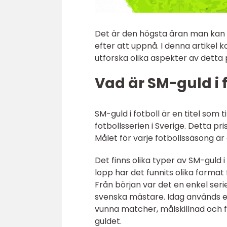
Det är den högsta äran man kan u
efter att uppnå. I denna artikel 
utforska olika aspekter av detta p
Vad är SM-guld i 
SM-guld i fotboll är en titel som 
fotbollsserien i Sverige. Detta pri
Målet för varje fotbollssäsong är
Det finns olika typer av SM-guld i
lopp har det funnits olika format
Från början var det en enkel seri
svenska mästare. Idag används e
vunna matcher, målskillnad och fl
guldet.