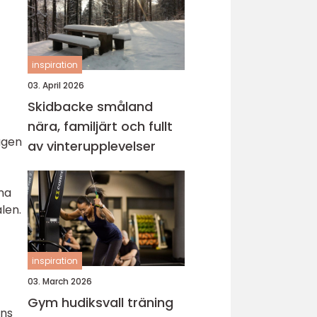
inspiration
03. April 2026
Skidbacke småland
nära, familjärt och fullt
agen
av vinterupplevelser
rna
len.
inspiration
03. March 2026
Gym hudiksvall träning
ens