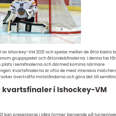
del av Ishockey-VM 2021 och spelas mellan de åtta bästa l
enom gruppspelet och åttondelsfinalerna. I denna fas får
n plats i semifinalerna och därmed komma närmare
ringen. Kvartsfinalerna är ofta de mest intensiva matche
rsöker överträffa motståndarna och göra det till semifina
 kvartsfinaler i Ishockey-VM
21 kan presenteras i olika former beroende på turnering