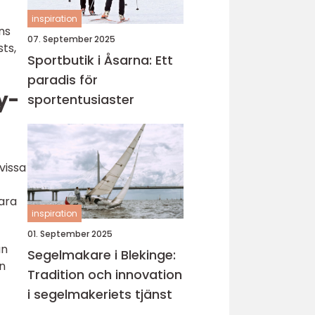
inspiration
ns
07. September 2025
sts,
Sportbutik i Åsarna: Ett
paradis för
y-
sportentusiaster
vissa
vara
inspiration
01. September 2025
an
Segelmakare i Blekinge:
n
Tradition och innovation
i segelmakeriets tjänst