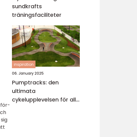
sundkrafts
träningsfaciliteter
inspiration
06. January 2025
Pumptracks: den
ultimata
cykelupplevelsen för alla
 för-
åldrar
och
 sig
att