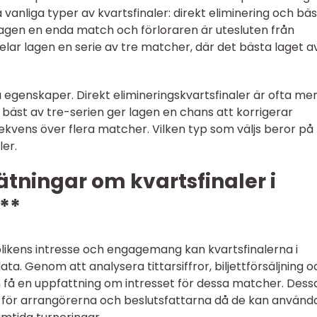
 vanliga typer av kvartsfinaler: direkt eliminering och bäs
r lagen en enda match och förloraren är utesluten från
pelar lagen en serie av tre matcher, där det bästa laget a
 egenskaper. Direkt elimineringskvartsfinaler är ofta me
äst av tre-serien ger lagen en chans att korrigerar
ekvens över flera matcher. Vilken typ som väljs beror på
er.
tningar om kvartsfinaler i
**
likens intresse och engagemang kan kvartsfinalerna i
ta. Genom att analysera tittarsiffror, biljettförsäljning o
 få en uppfattning om intresset för dessa matcher. Dess
 för arrangörerna och beslutsfattarna då de kan använd