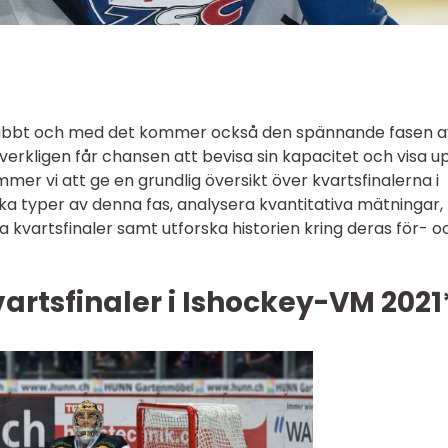
nabbt och med det kommer också den spännande fasen a
 verkligen får chansen att bevisa sin kapacitet och visa u
ommer vi att ge en grundlig översikt över kvartsfinalerna i
ka typer av denna fas, analysera kvantitativa mätningar,
ka kvartsfinaler samt utforska historien kring deras för- o
vartsfinaler i Ishockey-VM 2021