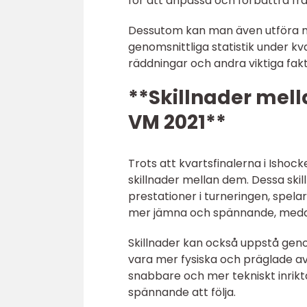
för att anpassa och förbättra fr
Dessutom kan man även utföra mä
genomsnittliga statistik under kva
räddningar och andra viktiga fak
**Skillnader mella
VM 2021**
Trots att kvartsfinalerna i Ishoc
skillnader mellan dem. Dessa skill
prestationer i turneringen, spela
mer jämna och spännande, medan a
Skillnader kan också uppstå gen
vara mer fysiska och präglade av
snabbare och mer tekniskt inriktad
spännande att följa.