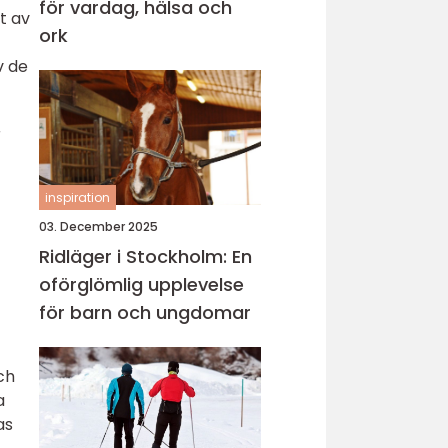
för vardag, hälsa och
t av
ork
v de
r
inspiration
03. December 2025
Ridläger i Stockholm: En
oförglömlig upplevelse
för barn och ungdomar
ch
a
as