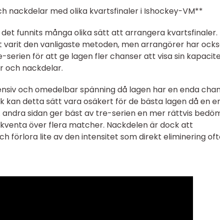
h nackdelar med olika kvartsfinaler i Ishockey-VM**
det funnits många olika sätt att arrangera kvartsfinaler.
llt varit den vanligaste metoden, men arrangörer har ock
serien för att ge lagen fler chanser att visa sin kapacite
r och nackdelar.
tensiv och omedelbar spänning då lagen har en enda chan
Dock kan detta sätt vara osäkert för de bästa lagen då en 
 andra sidan ger bäst av tre-serien en mer rättvis bedö
kventa över flera matcher. Nackdelen är dock att
h förlora lite av den intensitet som direkt eliminering of