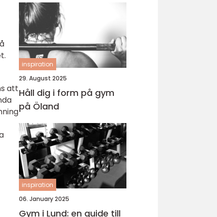
så
t.
inspiration
29. August 2025
s att
Håll dig i form på gym
enda
på Öland
mning
ta
inspiration
06. January 2025
Gym i Lund: en guide till