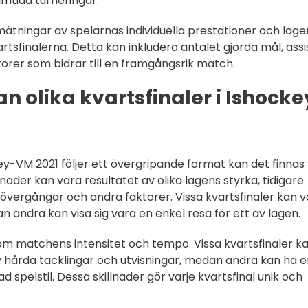
amtida turneringar.
tningar av spelarnas individuella prestationer och lage
rtsfinalerna. Detta kan inkludera antalet gjorda mål, assi
torer som bidrar till en framgångsrik match.
n olika kvartsfinaler i Ishocke
key-VM 2021 följer ett övergripande format kan det finnas 
nader kan vara resultatet av olika lagens styrka, tidigare
rövergångar och andra faktorer. Vissa kvartsfinaler kan 
ndra kan visa sig vara en enkel resa för ett av lagen.
om matchens intensitet och tempo. Vissa kvartsfinaler k
 hårda tacklingar och utvisningar, medan andra kan ha e
 spelstil. Dessa skillnader gör varje kvartsfinal unik och