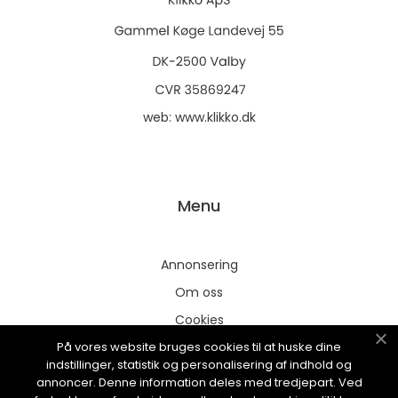
web:
www.klikko.dk
Menu
Annonsering
Om oss
Cookies
På vores website bruges cookies til at huske dine
Kontakta oss
indstillinger, statistik og personalisering af indhold og
Sitemap
annoncer. Denne information deles med tredjepart. Ved