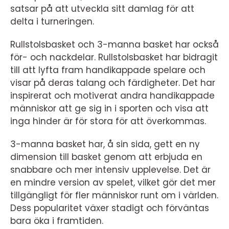
satsar på att utveckla sitt damlag för att
delta i turneringen.
Rullstolsbasket och 3-manna basket har också
för- och nackdelar. Rullstolsbasket har bidragit
till att lyfta fram handikappade spelare och
visar på deras talang och färdigheter. Det har
inspirerat och motiverat andra handikappade
människor att ge sig in i sporten och visa att
inga hinder är för stora för att överkommas.
3-manna basket har, å sin sida, gett en ny
dimension till basket genom att erbjuda en
snabbare och mer intensiv upplevelse. Det är
en mindre version av spelet, vilket gör det mer
tillgängligt för fler människor runt om i världen.
Dess popularitet växer stadigt och förväntas
bara öka i framtiden.