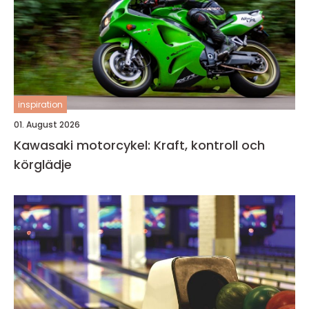
inspiration
01. August 2026
Kawasaki motorcykel: Kraft, kontroll och
körglädje