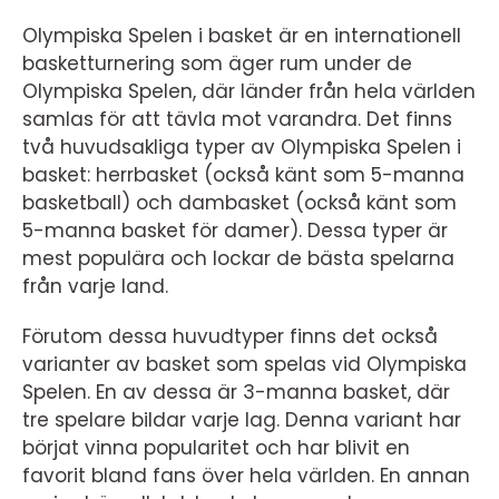
Olympiska Spelen i basket är en internationell
basketturnering som äger rum under de
Olympiska Spelen, där länder från hela världen
samlas för att tävla mot varandra. Det finns
två huvudsakliga typer av Olympiska Spelen i
basket: herrbasket (också känt som 5-manna
basketball) och dambasket (också känt som
5-manna basket för damer). Dessa typer är
mest populära och lockar de bästa spelarna
från varje land.
Förutom dessa huvudtyper finns det också
varianter av basket som spelas vid Olympiska
Spelen. En av dessa är 3-manna basket, där
tre spelare bildar varje lag. Denna variant har
börjat vinna popularitet och har blivit en
favorit bland fans över hela världen. En annan