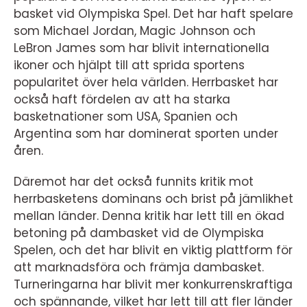
basket vid Olympiska Spel. Det har haft spelare
som Michael Jordan, Magic Johnson och
LeBron James som har blivit internationella
ikoner och hjälpt till att sprida sportens
popularitet över hela världen. Herrbasket har
också haft fördelen av att ha starka
basketnationer som USA, Spanien och
Argentina som har dominerat sporten under
åren.
Däremot har det också funnits kritik mot
herrbasketens dominans och brist på jämlikhet
mellan länder. Denna kritik har lett till en ökad
betoning på dambasket vid de Olympiska
Spelen, och det har blivit en viktig plattform för
att marknadsföra och främja dambasket.
Turneringarna har blivit mer konkurrenskraftiga
och spännande, vilket har lett till att fler länder