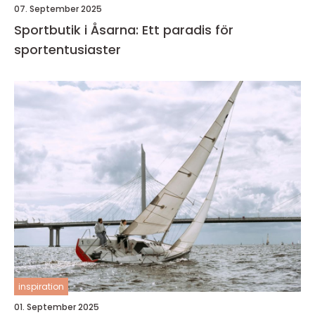
07. September 2025
Sportbutik i Åsarna: Ett paradis för
sportentusiaster
inspiration
01. September 2025