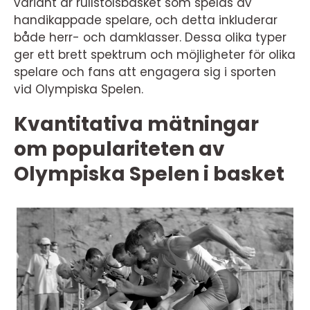
variant är rullstolsbasket som spelas av
handikappade spelare, och detta inkluderar
både herr- och damklasser. Dessa olika typer
ger ett brett spektrum och möjligheter för olika
spelare och fans att engagera sig i sporten
vid Olympiska Spelen.
Kvantitativa mätningar
om populariteten av
Olympiska Spelen i basket