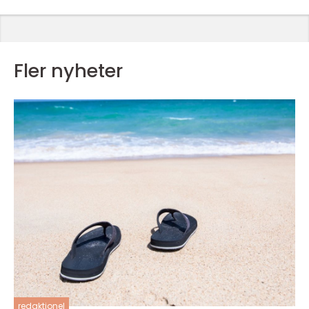
Fler nyheter
redaktionel