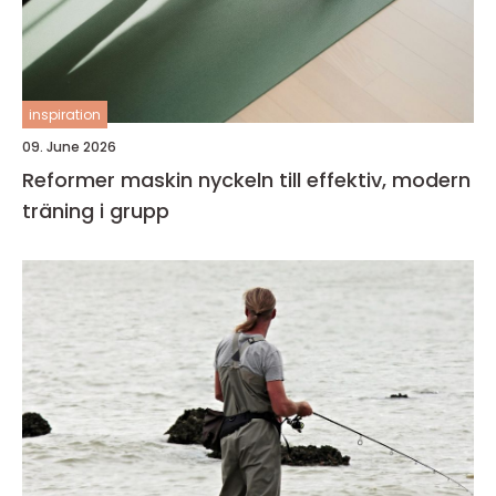
inspiration
09. June 2026
Reformer maskin nyckeln till effektiv, modern
träning i grupp