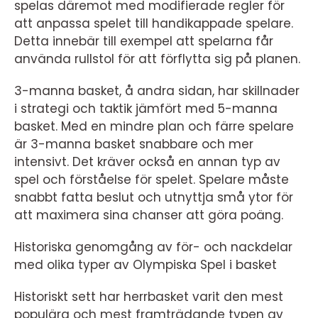
spelas däremot med modifierade regler för
att anpassa spelet till handikappade spelare.
Detta innebär till exempel att spelarna får
använda rullstol för att förflytta sig på planen.
3-manna basket, å andra sidan, har skillnader
i strategi och taktik jämfört med 5-manna
basket. Med en mindre plan och färre spelare
är 3-manna basket snabbare och mer
intensivt. Det kräver också en annan typ av
spel och förståelse för spelet. Spelare måste
snabbt fatta beslut och utnyttja små ytor för
att maximera sina chanser att göra poäng.
Historiska genomgång av för- och nackdelar
med olika typer av Olympiska Spel i basket
Historiskt sett har herrbasket varit den mest
populära och mest framträdande typen av