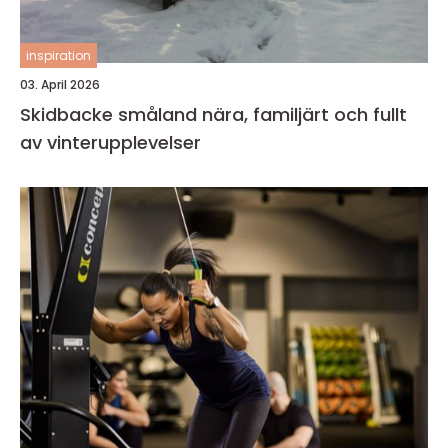
inspiration
03. April 2026
Skidbacke småland nära, familjärt och fullt
av vinterupplevelser