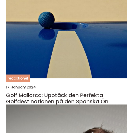
redaktionel
17. January 2024
Golf Mallorca: Upptäck den Perfekta
Golfdestinationen på den Spanska Ön