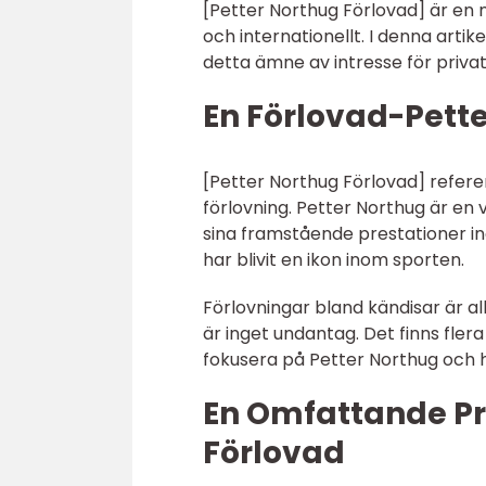
[Petter Northug Förlovad] är en
och internationellt. I denna arti
detta ämne av intresse för priva
En Förlovad-Pette
[Petter Northug Förlovad] refere
förlovning. Petter Northug är en 
sina framstående prestationer in
har blivit en ikon inom sporten.
Förlovningar bland kändisar är al
är inget undantag. Det finns fle
fokusera på Petter Northug och h
En Omfattande Pr
Förlovad