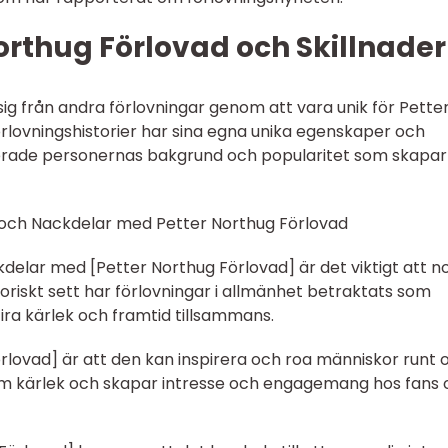
orthug Förlovad och Skillnader
 sig från andra förlovningar genom att vara unik för Pette
örlovningshistorier har sina egna unika egenskaper och
verade personernas bakgrund och popularitet som skapar
 och Nackdelar med Petter Northug Förlovad
kdelar med [Petter Northug Förlovad] är det viktigt att n
storiskt sett har förlovningar i allmänhet betraktats som
t fira kärlek och framtid tillsammans.
rlovad] är att den kan inspirera och roa människor runt 
om kärlek och skapar intresse och engagemang hos fans 