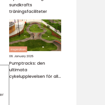
sundkrafts
träningsfaciliteter
inspiration
06. January 2025
Pumptracks: den
ultimata
cykelupplevelsen för alla
åldrar
ter