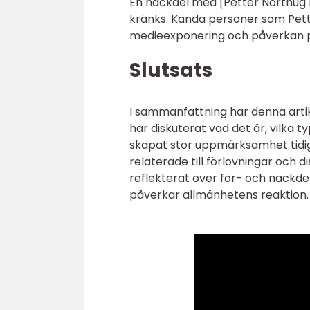
En nackdel med [Petter Northug Fö
kränks. Kända personer som Pet
medieexponering och påverkan på
Slutsats
I sammanfattning har denna artike
har diskuterat vad det är, vilka 
skapat stor uppmärksamhet tidig
relaterade till förlovningar och di
reflekterat över för- och nackde
påverkar allmänhetens reaktion.