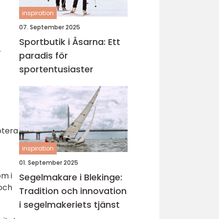
inspiration
07. September 2025
Sportbutik i Åsarna: Ett
r
paradis för
sportentusiaster
otera
inspiration
01. September 2025
om i
Segelmakare i Blekinge:
och
Tradition och innovation
i segelmakeriets tjänst