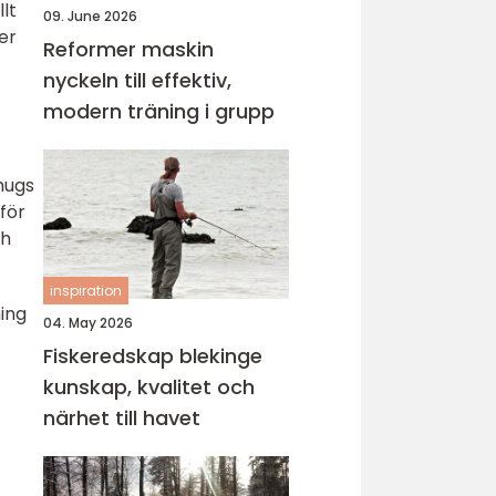
lt
09. June 2026
er
Reformer maskin
nyckeln till effektiv,
modern träning i grupp
hugs
för
ch
inspiration
ning
04. May 2026
Fiskeredskap blekinge
kunskap, kvalitet och
närhet till havet