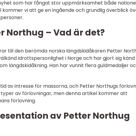
 nyhet som har fångat stor uppmärksamhet både nationel
kel kommer vi att ge en ingående och grundlig överblick öv
tpersoner.
r Northug – Vad är det?
rar till den berömda norska längdskidåkaren Petter Nort
välkänd idrottspersonlighet i Norge och har gjort sig känd 
om längdskidåkning. Han har vunnit flera guldmedaljer o
ltid av intresse för massorna, och Petter Northugs förlov
ra typer av förlovningar, men denna artikel kommer att
ans förlovning.
esentation av Petter Northug