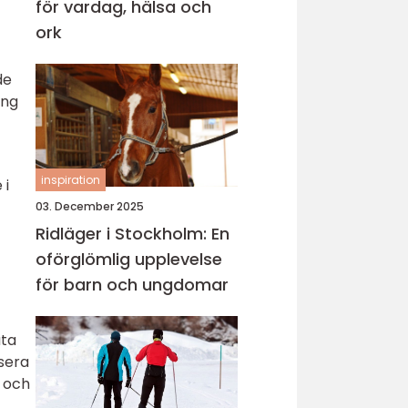
för vardag, hälsa och
ork
de
ing
inspiration
 i
03. December 2025
Ridläger i Stockholm: En
oförglömlig upplevelse
för barn och ungdomar
ata
ysera
r och