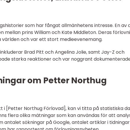
ngshistorier som har fångat allmänhetens intresse. En av 
en mellan prins William och Kate Middleton. Deras förlovn
a världen och var ett stort medieevenemang.
inkluderar Brad Pitt och Angelina Jolie, samt Jay-Z och
pade starka reaktioner och var noggrant dokumenterade
ningar om Petter Northug
t i [Petter Northug Förlovad], kan vi titta på statistiska d
 finns flera olika mätningar som kan användas för att anal
m antalet sökningar på Google, antalet artiklar i tidninga
 som har rapporterat om förlovningsnyheten.