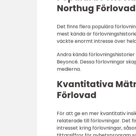
Northug Förlovad
Det finns flera populära förlovni
mest kända är förlovningshistori
väckte enormt intresse över hel
Andra kända förlovningshistorier 
Beyoncé. Dessa förlovningar ska
medierna.
Kvantitativa Mät
Förlovad
För att ge en mer kvantitativ insik
relaterade till förlovningar. Det
intresset kring förlovningar, såso
tittarsiffror för nyhetsprogram