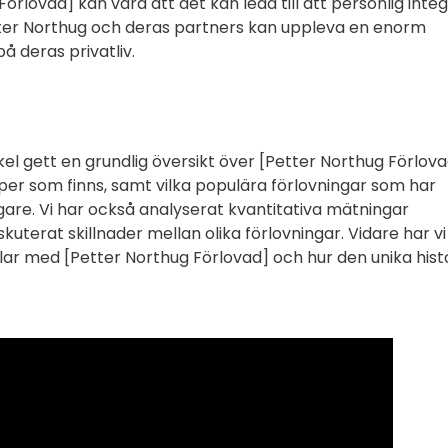
rlovad] kan vara att det kan leda till att personlig integ
ter Northug och deras partners kan uppleva en enorm
 deras privatliv.
l gett en grundlig översikt över [Petter Northug Förlovad
typer som finns, samt vilka populära förlovningar som har
are. Vi har också analyserat kvantitativa mätningar
skuterat skillnader mellan olika förlovningar. Vidare har vi
lar med [Petter Northug Förlovad] och hur den unika hist