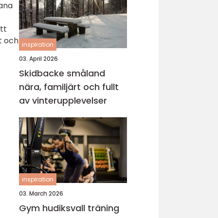
bana
tt
t och
inspiration
03. April 2026
Skidbacke småland
nära, familjärt och fullt
av vinterupplevelser
inspiration
03. March 2026
Gym hudiksvall träning