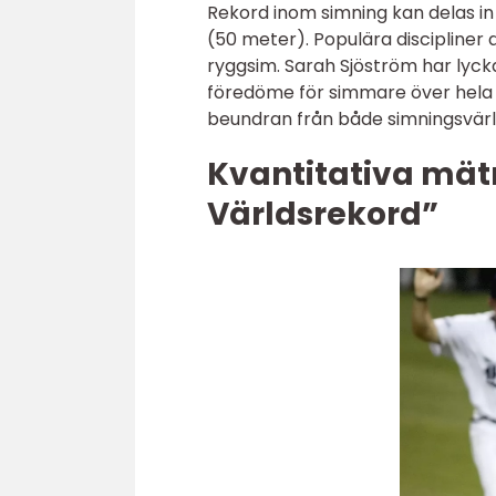
Rekord inom simning kan delas in
(50 meter). Populära discipliner d
ryggsim. Sarah Sjöström har lyckat
föredöme för simmare över hela
beundran från både simningsvär
Kvantitativa mät
Världsrekord”