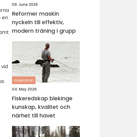
09. June 2026
arna
Reformer maskin
e en
nyckeln till effektiv,
modern träning i grupp
samt
 vid
a.
inspiration
04. May 2026
Fiskeredskap blekinge
kunskap, kvalitet och
närhet till havet