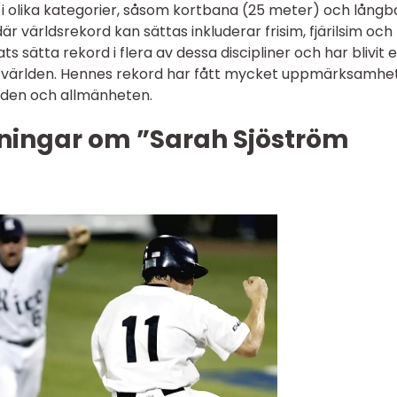
 i olika kategorier, såsom kortbana (25 meter) och lång
är världsrekord kan sättas inkluderar frisim, fjärilsim och
s sätta rekord i flera av dessa discipliner och har blivit e
 världen. Hennes rekord har fått mycket uppmärksamhe
lden och allmänheten.
ningar om ”Sarah Sjöström