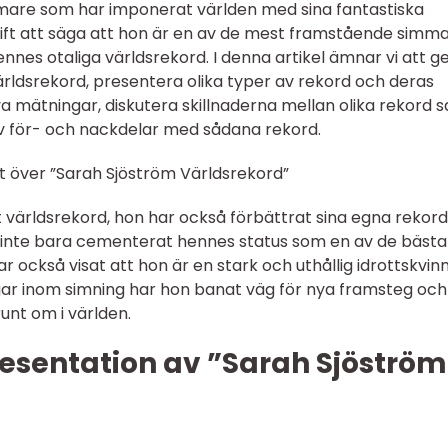
mare som har imponerat världen med sina fantastiska
rift att säga att hon är en av de mest framstående simm
nnes otaliga världsrekord. I denna artikel ämnar vi att g
ärldsrekord, presentera olika typer av rekord och deras
va mätningar, diskutera skillnaderna mellan olika rekord 
v för- och nackdelar med sådana rekord.
kt över ”Sarah Sjöström Världsrekord”
 världsrekord, hon har också förbättrat sina egna rekord
har inte bara cementerat hennes status som en av de bästa
också visat att hon är en stark och uthållig idrottskvinn
gar inom simning har hon banat väg för nya framsteg och
unt om i världen.
esentation av ”Sarah Sjöström