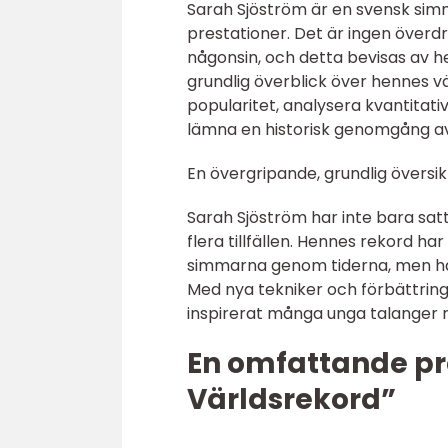
Sarah Sjöström är en svensk sim
prestationer. Det är ingen överd
någonsin, och detta bevisas av he
grundlig överblick över hennes v
popularitet, analysera kvantitati
lämna en historisk genomgång a
En övergripande, grundlig översi
Sarah Sjöström har inte bara satt
flera tillfällen. Hennes rekord 
simmarna genom tiderna, men har 
Med nya tekniker och förbättrin
inspirerat många unga talanger r
En omfattande pr
Världsrekord”