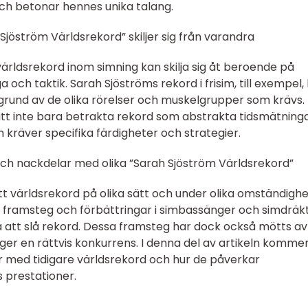
och betonar hennes unika talang.
 Sjöström Världsrekord” skiljer sig från varandra
a världsrekord inom simning kan skilja sig åt beroende på
och taktik. Sarah Sjöströms rekord i frisim, till exempel,
grund av de olika rörelser och muskelgrupper som krävs.
att inte bara betrakta rekord som abstrakta tidsmätninga
kräver specifika färdigheter och strategier.
och nackdelar med olika ”Sarah Sjöström Världsrekord”
 världsrekord på olika sätt och under olika omständighe
ka framsteg och förbättringar i simbassänger och simdräkt
a att slå rekord. Dessa framsteg har dock också mötts av
ger en rättvis konkurrens. I denna del av artikeln kommer
r med tidigare världsrekord och hur de påverkar
 prestationer.