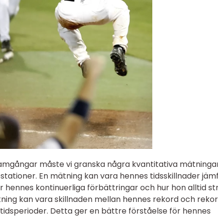
ramgångar måste vi granska några kvantitativa mätningar
stationer. En mätning kan vara hennes tidsskillnader jäm
ar hennes kontinuerliga förbättringar och hur hon alltid st
ätning kan vara skillnaden mellan hennes rekord och reko
tidsperioder. Detta ger en bättre förståelse för hennes