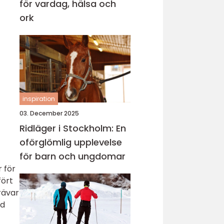
för vardag, hälsa och
ork
inspiration
03. December 2025
Ridläger i Stockholm: En
oförglömlig upplevelse
för barn och ungdomar
 för
fört
rävar
rd