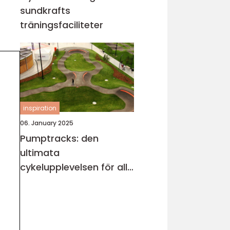
sundkrafts
träningsfaciliteter
inspiration
06. January 2025
Pumptracks: den
ultimata
cykelupplevelsen för alla
åldrar