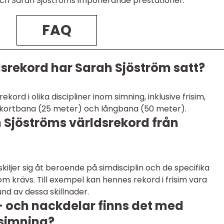
och Sarah Sjöströms imponerande prestationer.
FAQ
dsrekord har Sarah Sjöström satt?
kord i olika discipliner inom simning, inklusive frisim,
å kortbana (25 meter) och långbana (50 meter).
ah Sjöströms världsrekord från
kiljer sig åt beroende på simdisciplin och de specifika
 krävs. Till exempel kan hennes rekord i frisim vara
nd av dessa skillnader.
r- och nackdelar finns det med
 simning?