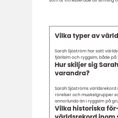
som är intresserade av simning 
Vilka typer av värl
Sarah Sjöström har satt världsre
fjärilsim och ryggsim, både p
Hur skiljer sig Sar
varandra?
Sarah Sjöströms världsrekord s
rörelser och muskelgrupper som
annorlunda än i ryggsim på gru
Vilka historiska fö
världsrekord inom