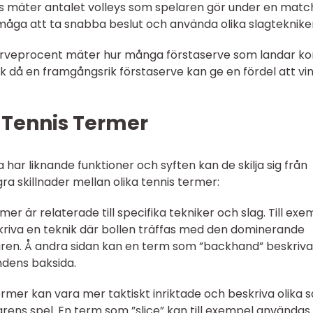
eys mäter antalet volleys som spelaren gör under en matc
måga att ta snabba beslut och använda olika slagtekniker
serveprocent mäter hur många förstaserve som landar ko
stik då en framgångsrik förstaserve kan ge en fördel att vi
 Tennis Termer
har liknande funktioner och syften kan de skilja sig från
ra skillnader mellan olika tennis termer:
ermer är relaterade till specifika tekniker och slag. Till ex
riva en teknik där bollen träffas med den dominerande
ren. Å andra sidan kan en term som ”backhand” beskriva
ndens baksida.
termer kan vara mer taktiskt inriktade och beskriva olika s
ns spel. En term som ”slice” kan till exempel användas 