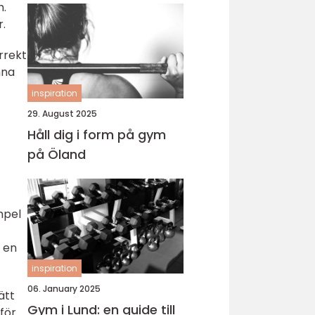
h.
.
rrekt
nna
inspiration
29. August 2025
Håll dig i form på gym
på Öland
empel
 en
inspiration
06. January 2025
ätt
Gym i Lund: en guide till
för