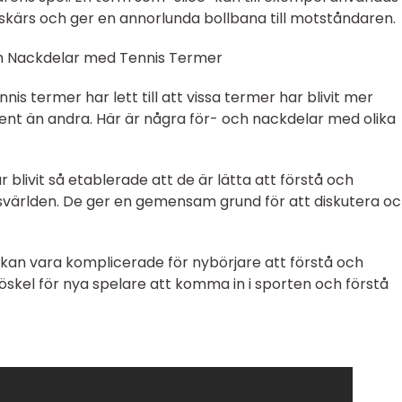
 skärs och ger en annorlunda bollbana till motståndaren.
h Nackdelar med Tennis Termer
nis termer har lett till att vissa termer har blivit mer
nt än andra. Här är några för- och nackdelar med olika
r blivit så etablerade att de är lätta att förstå och
svärlden. De ger en gemensam grund för att diskutera o
r kan vara komplicerade för nybörjare att förstå och
öskel för nya spelare att komma in i sporten och förstå