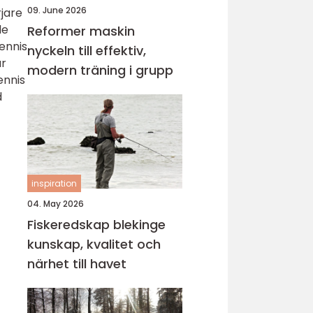
09. June 2026
rjare
de
Reformer maskin
ennis
nyckeln till effektiv,
är
modern träning i grupp
ennis
d
inspiration
04. May 2026
Fiskeredskap blekinge
kunskap, kvalitet och
närhet till havet