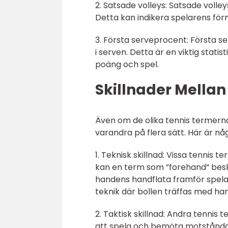
2. Satsade volleys: Satsade voll
Detta kan indikera spelarens för
3. Första serveprocent: Första 
i serven. Detta är en viktig stati
poäng och spel.
Skillnader Mellan
Även om de olika tennis termerna 
varandra på flera sätt. Här är någ
1. Teknisk skillnad: Vissa tennis t
kan en term som ”forehand” besk
handens handflata framför spela
teknik där bollen träffas med ha
2. Taktisk skillnad: Andra tennis 
att spela och bemöta motståndare