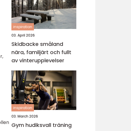
inspiration
03. April 2026
Skidbacke småland
nära, familjärt och fullt
r,
av vinterupplevelser
inspiration
03. March 2026
llen
Gym hudiksvall träning