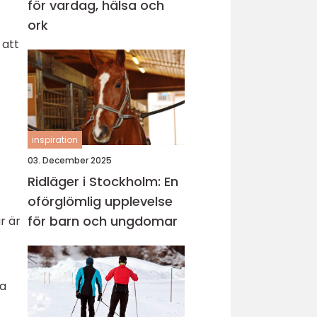
för vardag, hälsa och
ork
 att
inspiration
03. December 2025
Ridläger i Stockholm: En
oförglömlig upplevelse
för barn och ungdomar
r är
sa