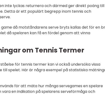
n inte lyckas returnera och därmed ger direkt poäng till
ce. Detta är ett populärt begrepp inom tennis och
serve.
en game då motståndarens serve bryts kallas det för en b
let då spelaren kan få en fördel genom att vinna
ningar om Tennis Termer
ståelse för tennis termer kan vi också undersöka vissa
 till spelet. Här är några exempel på statistiska mätninga
 används för att mäta hur många servegames en spelare
n vara en indikation på spelarens serveförmåga och