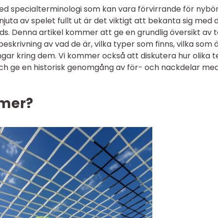
med specialterminologi som kan vara förvirrande för nybö
juta av spelet fullt ut är det viktigt att bekanta sig med 
s. Denna artikel kommer att ge en grundlig översikt av t
eskrivning av vad de är, vilka typer som finns, vilka som 
gar kring dem. Vi kommer också att diskutera hur olika t
 och ge en historisk genomgång av för- och nackdelar me
rmer?