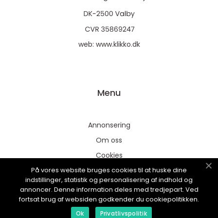
web:
www.klikko.dk
Menu
Annonsering
Om oss
Cookies
På vores website bruges cookies til at huske dine
Kontakta oss
indstillinger, statistik og personalisering af indhold og
Sitemap
annoncer. Denne information deles med tredjepart. Ved
fortsat brug af websiden godkender du cookiepolitikken.
Ok
Privatlivspolitik