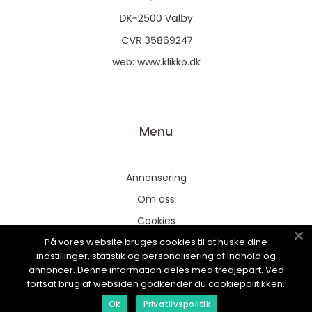
web:
www.klikko.dk
Menu
Annonsering
Om oss
Cookies
På vores website bruges cookies til at huske dine
Kontakta oss
indstillinger, statistik og personalisering af indhold og
Sitemap
annoncer. Denne information deles med tredjepart. Ved
fortsat brug af websiden godkender du cookiepolitikken.
Ok
Privatlivspolitik