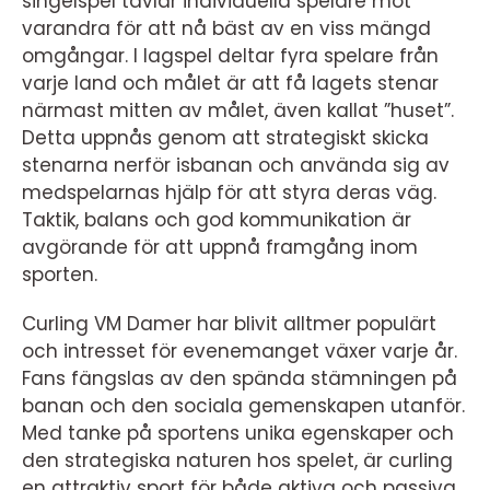
singelspel tävlar individuella spelare mot
varandra för att nå bäst av en viss mängd
omgångar. I lagspel deltar fyra spelare från
varje land och målet är att få lagets stenar
närmast mitten av målet, även kallat ”huset”.
Detta uppnås genom att strategiskt skicka
stenarna nerför isbanan och använda sig av
medspelarnas hjälp för att styra deras väg.
Taktik, balans och god kommunikation är
avgörande för att uppnå framgång inom
sporten.
Curling VM Damer har blivit alltmer populärt
och intresset för evenemanget växer varje år.
Fans fängslas av den spända stämningen på
banan och den sociala gemenskapen utanför.
Med tanke på sportens unika egenskaper och
den strategiska naturen hos spelet, är curling
en attraktiv sport för både aktiva och passiva