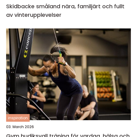
Skidbacke småland nära, familjärt och fullt
av vinterupplevelser
inspiration
03. March 2026
Gym hudiksvall träning för vardag, hälsa och