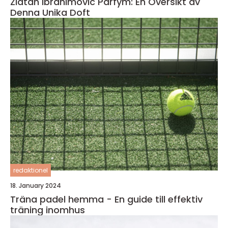
Zlatan Ibrahimovic Parfym: En Översikt av
Denna Unika Doft
redaktionel
18. January 2024
Träna padel hemma - En guide till effektiv
träning inomhus