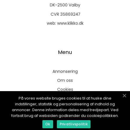
web:
www.klikko.dk
Menu
Annonsering
Om oss
Cookies
På vores website bruges cookies til at huske dine
Kontakta oss
indstillinger, statistik og personalisering af indhold og
Sitemap
annoncer. Denne information deles med tredjepart. Ved
fortsat brug af websiden godkender du cookiepolitikken.
Ok
Privatlivspolitik