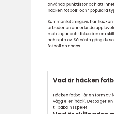
använda punktlistor och att innefa
häcken fotboll” och ”populära ty
Sammanfattningsvis har häcken fo
erbjuder en annorlunda upplevelse 
mätningar och diskussion om skil
och njuta av. Så nästa gång du s
fotboll en chans.
Vad är häcken fotb
Häcken fotboll är en form av
vägg eller 'häck'. Detta ger e
tillbaka in i spelet.