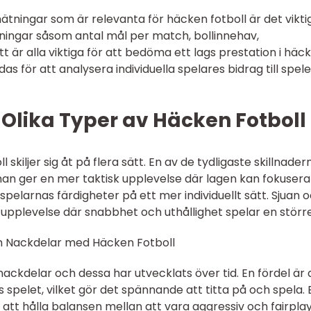
mätningar som är relevanta för häcken fotboll är det vikti
ätningar såsom antal mål per match, bollinnehav,
t är alla viktiga för att bedöma ett lags prestation i häc
as för att analysera individuella spelares bidrag till spele
 Olika Typer av Häcken Fotboll
skiljer sig åt på flera sätt. En av de tydligaste skillnader
an ger en mer taktisk upplevelse där lagen kan fokusera
elarnas färdigheter på ett mer individuellt sätt. Sjuan 
upplevelse där snabbhet och uthållighet spelar en större 
h Nackdelar med Häcken Fotboll
nackdelar och dessa har utvecklats över tid. En fördel är
spelet, vilket gör det spännande att titta på och spela. 
 att hålla balansen mellan att vara aggressiv och fairplay