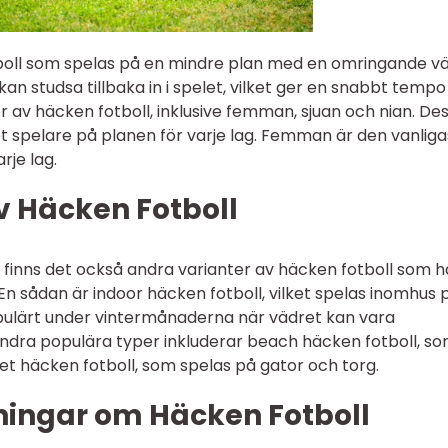
tboll som spelas på en mindre plan med en omringande v
 kan studsa tillbaka in i spelet, vilket ger en snabbt temp
per av häcken fotboll, inklusive femman, sjuan och nian. De
et spelare på planen för varje lag. Femman är den vanlig
rje lag.
v Häcken Fotboll
finns det också andra varianter av häcken fotboll som h
. En sådan är indoor häcken fotboll, vilket spelas inomhus 
opulärt under vintermånaderna när vädret kan vara
ndra populära typer inkluderar beach häcken fotboll, s
et häcken fotboll, som spelas på gator och torg.
ningar om Häcken Fotboll