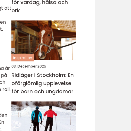
för vardag, hälsa och
gt att
ork
ken
t,
inspiration
03. December 2025
na är
Ridläger i Stockholm: En
 på
och
oförglömlig upplevelse
roll.
för barn och ungdomar
 den
En
,