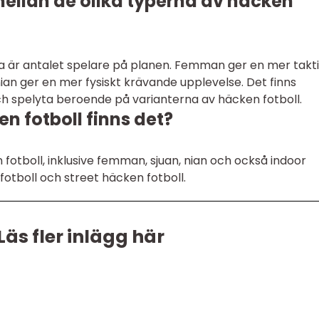
mellan de olika typerna av häcken
rna är antalet spelare på planen. Femman ger en mer takt
an ger en mer fysiskt krävande upplevelse. Det finns
och spelyta beroende på varianterna av häcken fotboll.
en fotboll finns det?
 fotboll, inklusive femman, sjuan, nian och också indoor
otboll och street häcken fotboll.
Läs fler inlägg här