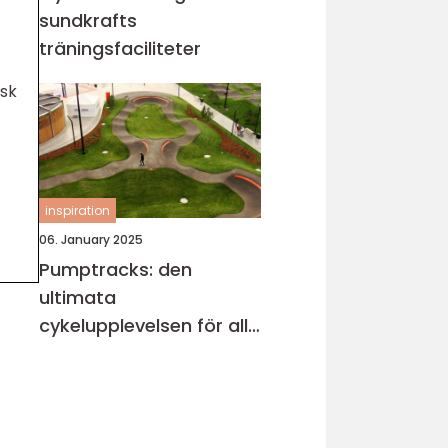
sundkrafts
träningsfaciliteter
isk
inspiration
06. January 2025
Pumptracks: den
ultimata
cykelupplevelsen för alla
åldrar