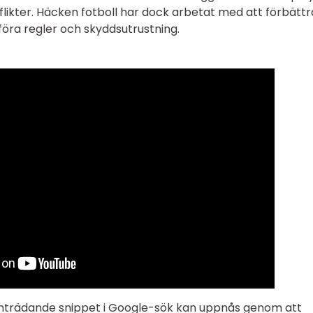
onflikter. Häcken fotboll har dock arbetat med att förbättr
öra regler och skyddsutrustning.
amträdande snippet i Google-sök kan uppnås genom att