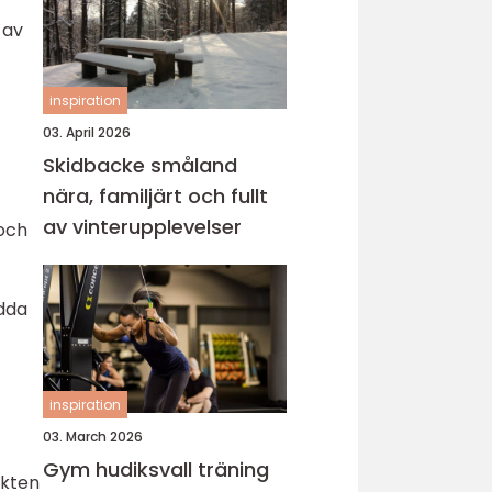
 av
inspiration
03. April 2026
Skidbacke småland
nära, familjärt och fullt
av vinterupplevelser
 och
ydda
inspiration
03. March 2026
Gym hudiksvall träning
akten