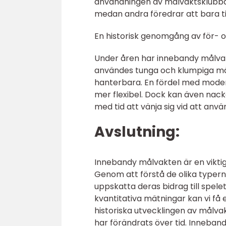
användningen av målvaktsklubban
medan andra föredrar att bara ti
En historisk genomgång av för- 
Under åren har innebandy målvakt
användes tunga och klumpiga mål
hanterbara. En fördel med mode
mer flexibel. Dock kan även nackd
med tid att vänja sig vid att anvä
Avslutning:
Innebandy målvakten är en viktig
Genom att förstå de olika typerna
uppskatta deras bidrag till spelet
kvantitativa mätningar kan vi få
historiska utvecklingen av målvak
har förändrats över tid. Inneban