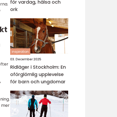
för vardag, hälsa och
rna.
ork
e
kt
l
inspiration
03. December 2025
efter
Ridläger i Stockholm: En
oförglömlig upplevelse
för barn och ungdomar
r
ning.
r mer