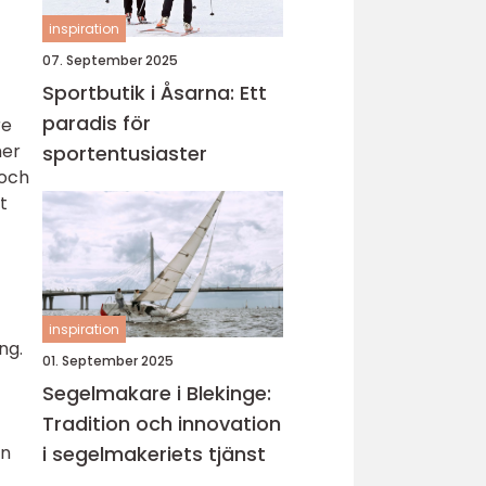
inspiration
07. September 2025
Sportbutik i Åsarna: Ett
paradis för
re
mer
sportentusiaster
 och
t
inspiration
ng.
01. September 2025
Segelmakare i Blekinge:
Tradition och innovation
i segelmakeriets tjänst
en