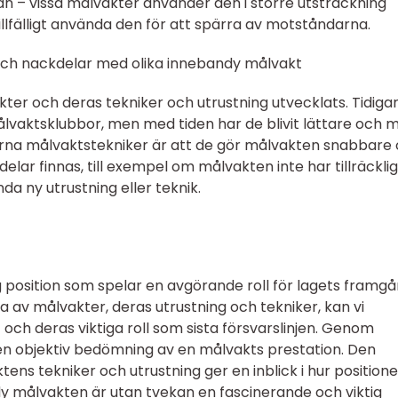
 – vissa målvakter använder den i större utsträckning
llfälligt använda den för att spärra av motståndarna.
och nackdelar med olika innebandy målvakt
er och deras tekniker och utrustning utvecklats. Tidiga
vaktsklubbor, men med tiden har de blivit lättare och 
rna målvaktstekniker är att de gör målvakten snabbare
elar finnas, till exempel om målvakten inte har tillräcklig
nda ny utrustning eller teknik.
 position som spelar en avgörande roll för lagets framgå
 av målvakter, deras utrustning och tekniker, kan vi
 och deras viktiga roll som sista försvarslinjen. Genom
 en objektiv bedömning av en målvakts prestation. Den
tens tekniker och utrustning ger en inblick i hur position
dy målvakten är utan tvekan en fascinerande och viktig