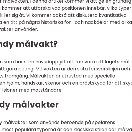
r målvakten. I denna artikel kommer vi att ge en grundlig
i kommer att utforska vad positionen innebär, vilka typer
iljer sig åt. Vi kommer också att diskutera kvantitativa
en titt på några historiska för- och nackdelar med olika
vakter använder.
andy målvakt?
 som har som huvuduppgift att försvara sitt lagets mål
tt göra poäng. Målvakten är den sista försvarslinjen och
ets framgång. Målvakten är utrustad med speciella
en hjälm, handskar, skenor och en bröstskydd för att sk
ollisioner med motståndare.
ndy målvakter
ndy målvakter som används beroende på spelarens
de mest populära typerna är den klassiska stilen där målv