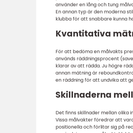
använder en lång och tung målva
En annan typ är den moderna sti
klubba för att snabbare kunna h
Kvantitativa mä
För att bedöma en målvakts prest
används räddningsprocent (save
klarar av att rädda. Ju högre rä
annan mätning är reboundkontroll
en räddning för att undvika att g
Skillnaderna mel
Det finns skillnader mellan olika 
Vissa målvakter föredrar att var
positionella och förlitar sig på re