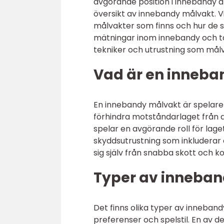
avgörande position i innebandy ä
översikt av innebandy målvakt. V
målvakter som finns och hur de sk
mätningar inom innebandy och ta 
tekniker och utrustning som mål
Vad är en inneb
En innebandy målvakt är spelaren
förhindra motståndarlaget från a
spelar en avgörande roll för lag
skyddsutrustning som inkluderar 
sig själv från snabba skott och k
Typer av inneba
Det finns olika typer av inneba
preferenser och spelstil. En av 