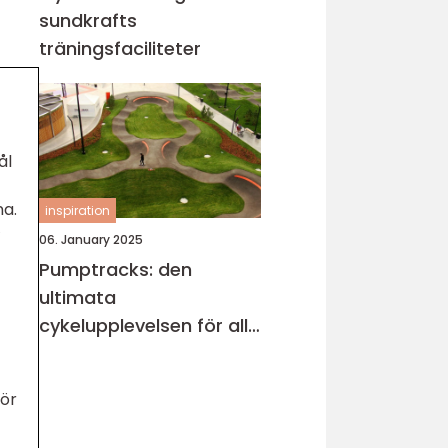
sundkrafts
träningsfaciliteter
ål
na.
inspiration
06. January 2025
Pumptracks: den
ultimata
cykelupplevelsen för alla
åldrar
för