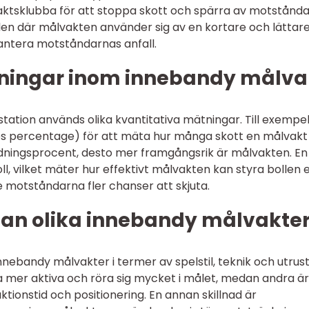
ktsklubba för att stoppa skott och spärra av motstånda
len där målvakten använder sig av en kortare och lättar
antera motståndarnas anfall.
tningar inom innebandy målva
ation används olika kvantitativa mätningar. Till exempe
s percentage) för att mäta hur många skott en målvakt
ddningsprocent, desto mer framgångsrik är målvakten. En
, vilket mäter hur effektivt målvakten kan styra bollen 
e motståndarna fler chanser att skjuta.
lan olika innebandy målvakte
innebandy målvakter i termer av spelstil, teknik och utrust
a mer aktiva och röra sig mycket i målet, medan andra ä
aktionstid och positionering. En annan skillnad är