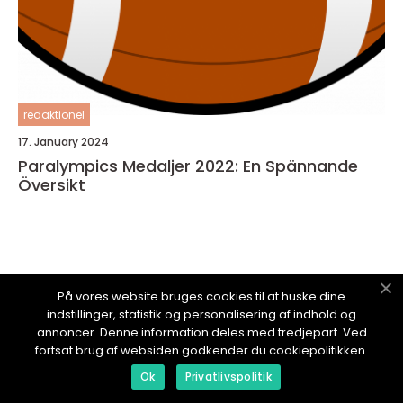
redaktionel
17. January 2024
Paralympics Medaljer 2022: En Spännande
Översikt
SPORTTID.
se
På vores website bruges cookies til at huske dine
indstillinger, statistik og personalisering af indhold og
annoncer. Denne information deles med tredjepart. Ved
fortsat brug af websiden godkender du cookiepolitikken.
Ok
Privatlivspolitik