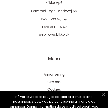
web:
www.klikko.dk
Menu
Annonsering
Om oss
Cookies
På vores website bruges cookies til at huske dine
Kontakta oss
indstillinger, statistik og personalisering af indhold og
Sitemap
annoncer. Denne information deles med tredjepart. Ved